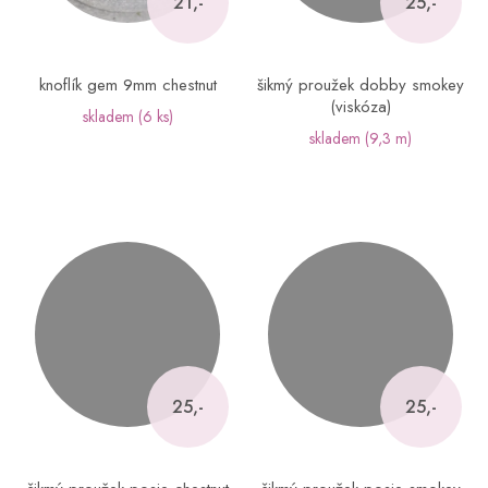
21,-
25,-
knoflík gem 9mm chestnut
šikmý proužek dobby smokey
(viskóza)
skladem
(6 ks)
skladem
(9,3 m)
25,-
25,-