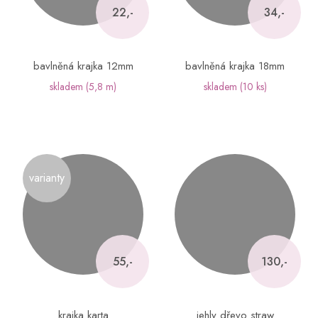
22,-
34,-
bavlněná krajka 12mm
bavlněná krajka 18mm
skladem
(5,8 m)
skladem
(10 ks)
varianty
55,-
130,-
krajka karta
jehly dřevo straw