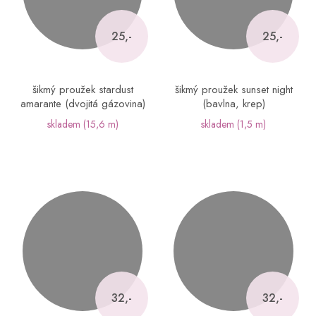
25,-
25,-
šikmý proužek stardust
šikmý proužek sunset night
amarante (dvojitá gázovina)
(bavlna, krep)
skladem
(15,6 m)
skladem
(1,5 m)
32,-
32,-