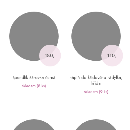
180,-
110,-
špendlík žárovka černá
náplň do křídového rádýlka,
křída
skladem
(8 ks)
skladem
(9 ks)