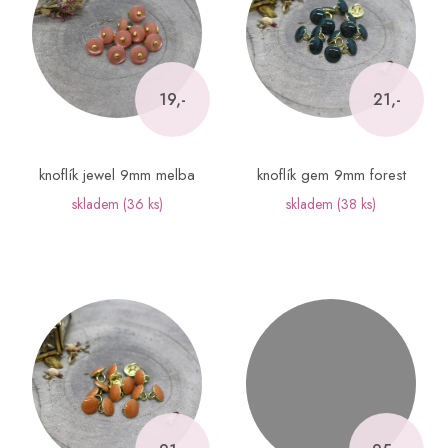
i
s
p
r
o
19,-
21,-
d
u
k
knoflík jewel 9mm melba
knoflík gem 9mm forest
t
skladem
(36 ks)
skladem
(38 ks)
ů