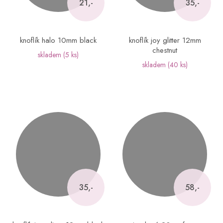
21,-
35,-
knoflík halo 10mm black
knoflík joy glitter 12mm
chestnut
skladem
(5 ks)
skladem
(40 ks)
35,-
58,-