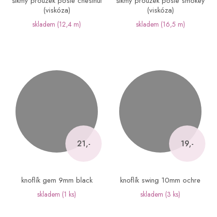
šikmý proužek posie chestnut
šikmý proužek posie smokey
(viskóza)
(viskóza)
skladem
(12,4 m)
skladem
(16,5 m)
21,-
19,-
knoflík gem 9mm black
knoflík swing 10mm ochre
skladem
(1 ks)
skladem
(3 ks)