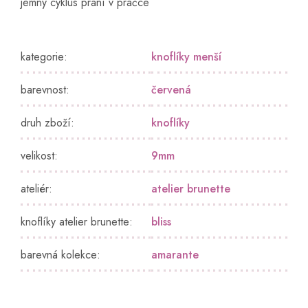
jemný cyklus praní v pračce
kategorie
:
knoflíky menší
barevnost
:
červená
druh zboží
:
knoflíky
velikost
:
9mm
ateliér
:
atelier brunette
knoflíky atelier brunette
:
bliss
barevná kolekce
:
amarante