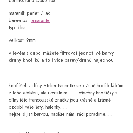
certifikováno Oeko Tex
materiál: perleť / lak
barevnost:
amarante
typ: bliss
velikost: 9mm
v levém sloupci můžete filtrovat jednotlivé barvy i
druhy knoflíků a to i více barev/druhů najednou
knoflíček z dílny Atelier Brunette se krásně hodí k látkám
z toho ateliéru, ale i ostatním....... všechny knoflíčky z
dílny této francouzské značky jsou krásné a krásně
ozdobí vaše šaty, halenky.....
nejste si jisti barvou, napište nám, rádi poradíme.....