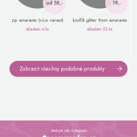
od 58,-
19,-
zip amarante (více variant)
knoflík glitter 9mm amarante
skladem
4 ks
skladem
52 ks
Zobrazit všechny podobné produkty
Z
á
sledujte náš instagram
p