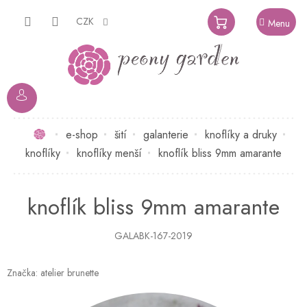
Přejít
na
CZK
NÁKUPNÍ
obsah
KOŠÍK
Domů
e-shop
šití
galanterie
knoflíky a druky
knoflíky
knoflíky menší
knoflík bliss 9mm amarante
knoflík bliss 9mm amarante
GALABK-167-2019
Značka:
atelier brunette