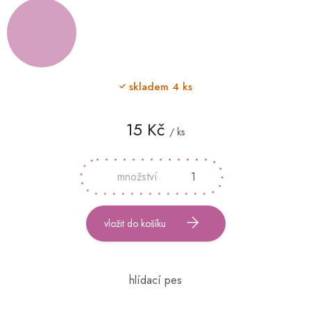
skladem
4 ks
15 Kč
/ ks
Měrná
cena:
vložit do košíku