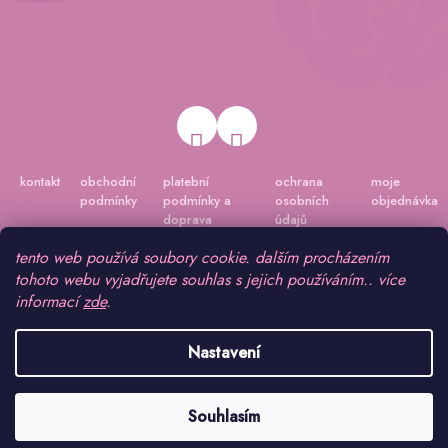
kontakt
obchodní
platební
ochrana
moje
podmínky
podmínky a
osobních
objednávka
doprava
údajů
tento web používá soubory cookie. dalším procházením
tohoto webu vyjadřujete souhlas s jejich používáním.. více
informací
zde
.
Nastavení
Vytvořil Shoptet
|
Připravil Shoptetnamiru.cz
Souhlasím
Copyright 2026
www.peonygarden.cz
. Všechna práva vyhrazena.