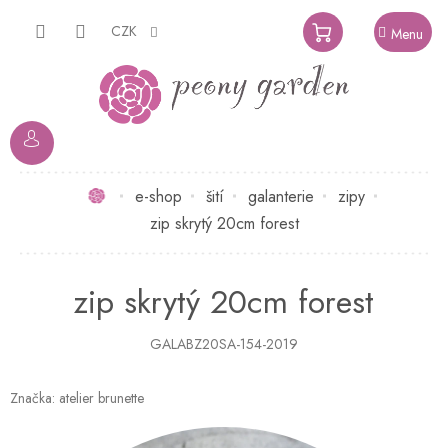
Přejít
na
CZK
NÁKUPNÍ
obsah
KOŠÍK
Domů
e-shop
šití
galanterie
zipy
zip skrytý 20cm forest
zip skrytý 20cm forest
GALABZ20SA-154-2019
Značka:
atelier brunette