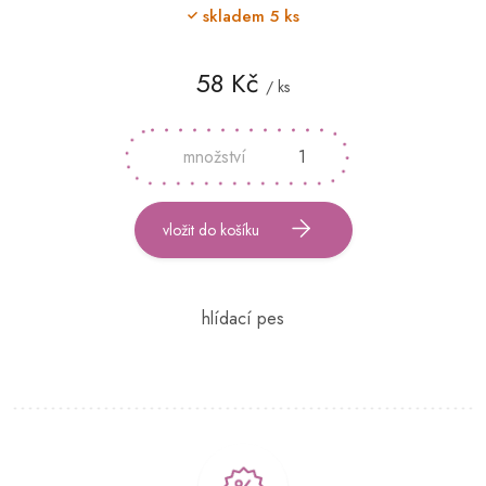
skladem
5 ks
58 Kč
/ ks
Měrná
cena:
vložit do košíku