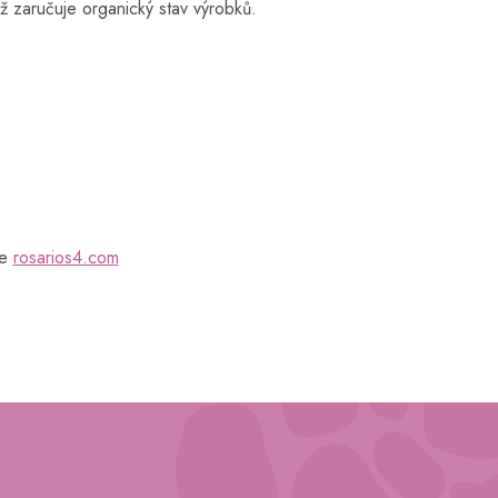
mž zaručuje organický stav výrobků.
te
rosarios4.com