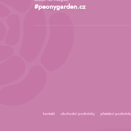
t
#peonygarden.cz
í
kontakt
obchodní podmínky
platební podmínk