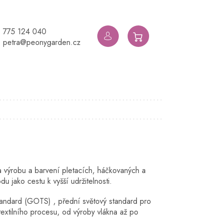
775 124 040
NÁKUPNÍ
petra@peonygarden.cz
KOŠÍK
na výrobu a barvení pletacích, háčkovaných a
u jako cestu k vyšší udržitelnosti.
tandard (GOTS) , přední světový standard pro
 textilního procesu, od výroby vlákna až po