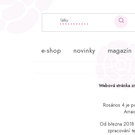
Přejít
na
obsah
e-shop
novinky
magazín
P
Webová stránka z
o
s
t
Rosários 4 je p
r
Arrai
a
Od března 2018 j
n
zpracování te
n