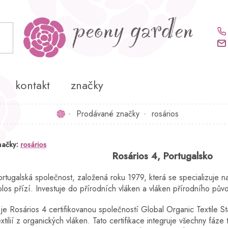
kontakt
značky
Prodávané značky
rosários
Domů
načky:
rosários
Rosários 4, Portugalsko
ortugalská společnost, založená roku 1979, která se specializuje 
olos přízí. Investuje do přírodních vláken a vláken přírodního původ
e Rosários 4 certifikovanou společností Global Organic Textile S
xtilií z organických vláken. Tato certifikace integruje všechny fáze