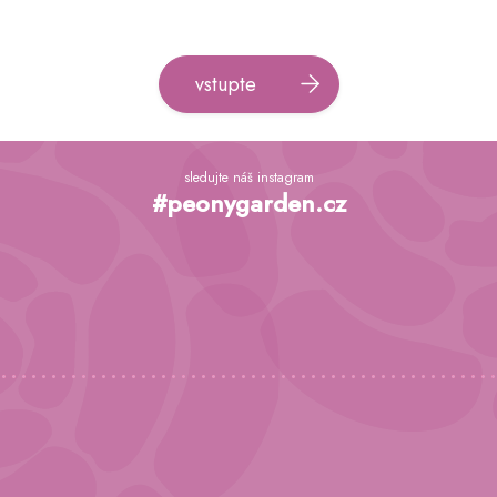
vstupte
Z
á
sledujte náš instagram
p
#peonygarden.cz
a
t
í