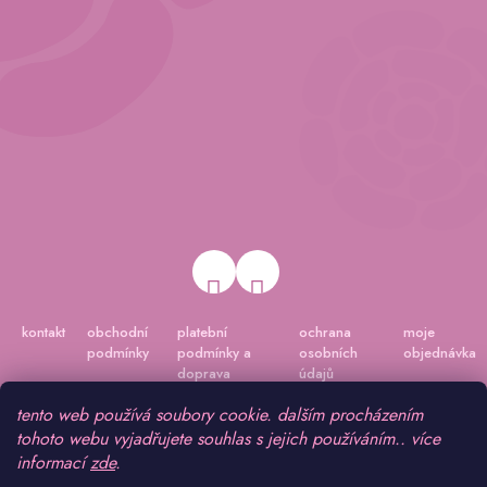
kontakt
obchodní
platební
ochrana
moje
podmínky
podmínky a
osobních
objednávka
doprava
údajů
tento web používá soubory cookie. dalším procházením
tohoto webu vyjadřujete souhlas s jejich používáním.. více
informací
zde
.