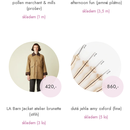
pollen merchant & mills
afternoon fun (jemné plátno)
(prošev)
skladem
(3,5 m)
skladem
(1 m)
420,-
860,-
LA Barn Jacket atelier brunette
dutá jehla amy oxford (fine)
(střih)
skladem
(5 ks)
skladem
(3 ks)