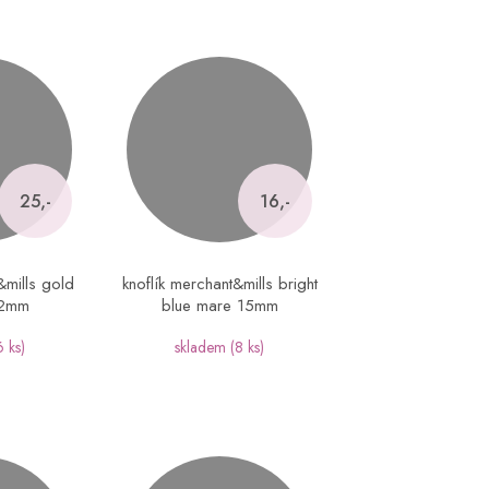
25,-
16,-
&mills gold
knoflík merchant&mills bright
22mm
blue mare 15mm
6 ks)
skladem
(8 ks)