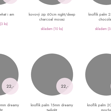
 what i am
kovový zip 60cm night/deep
knoflík palm 
charcoal mosaz
chocola
(3 ks)
skladem
(10 ks)
skladem
(3
22,-
22,-
20mm dreamy
knoflík palm 15mm dreamy
knoflík palm 
ght
twilight
moch