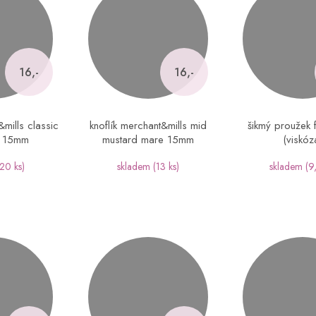
16,-
16,-
&mills classic
knoflík merchant&mills mid
šikmý proužek f
e 15mm
mustard mare 15mm
(viskóz
(20 ks)
skladem
(13 ks)
skladem
(9