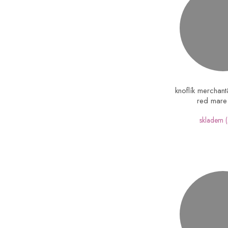
knoflík merchant
red mar
skladem