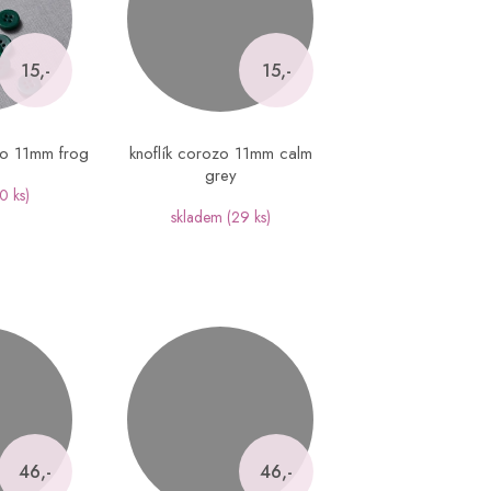
15,-
15,-
ozo 11mm frog
knoflík corozo 11mm calm
grey
0 ks)
skladem
(29 ks)
46,-
46,-