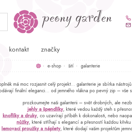
kontakt
značky
e-shop
šití
galanterie
Domů
lněk má moc rozjasnit celý projekt… galanterie je sbírka nástrojů a d
odávají finální eleganci... od jemného vlákna po pevný zip – vše s
prozkoumejte naši galanterii – svět drobných, ale ne
jehly a špendlíky
, které vedou každý steh s přesno
knoflíky a druky
, co uzavírají příběh k dokonalosti, nebo naop
nůžky
, které stříhají s elegancí a přesností každou křiv
lemovací proužky a náplety
, které dodají vašim projektům jemno