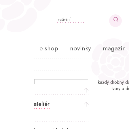
Přejít
na
obsah
e-shop
novinky
magazín
P
každý drobný dop
o
tvary a d
s
t
ateliér
r
a
n
n