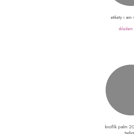
etikety i am
skladem
knoflík palm 
twili