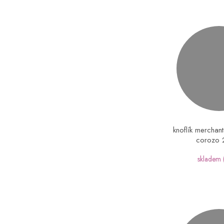
knoflík merchan
corozo
skladem