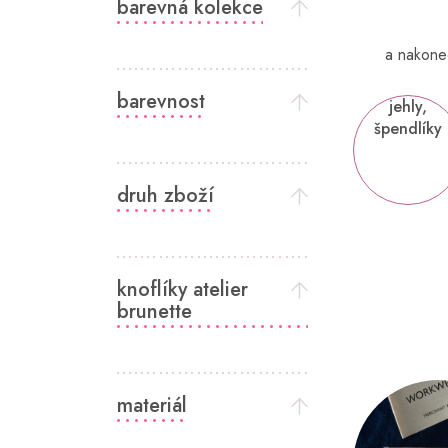
barevná kolekce
í
p
a
a nakon
n
e
barevnost
jehly,
l
špendlíky
druh zboží
knoflíky atelier
brunette
V
ý
materiál
p
i