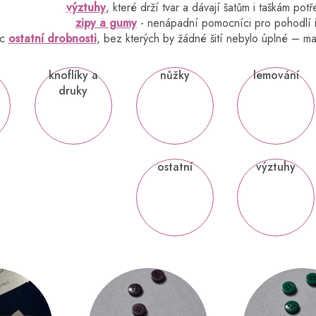
výztuhy
, které drží tvar a dávají šatům i taškám p
zipy a gumy
- nenápadní pomocníci pro pohodlí 
ec
ostatní drobnosti
, bez kterých by žádné šití nebylo úplné – mal
knoflíky a
nůžky
lemování
druky
ostatní
výztuhy