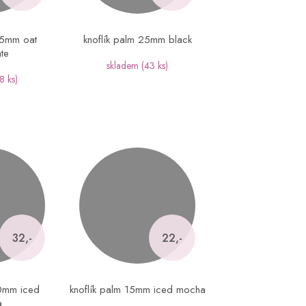
25mm oat
knoflík palm 25mm black
te
skladem
(43 ks)
8 ks)
32,-
22,-
20mm iced
knoflík palm 15mm iced mocha
a