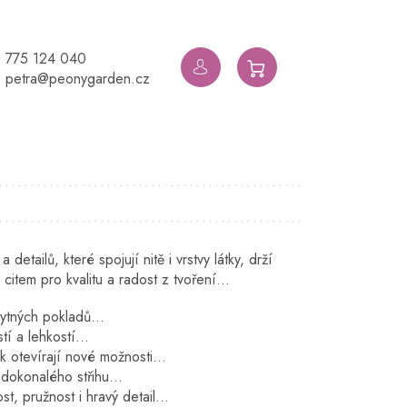
775 124 040
NÁKUPNÍ
petra@peonygarden.cz
KOŠÍK
etailů, které spojují nitě i vrstvy látky, drží
 citem pro kvalitu a radost z tvoření…
zbytných pokladů…
stí a lehkostí…
ak otevírají nové možnosti…
ku dokonalého střihu…
st, pružnost i hravý detail…