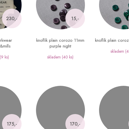
230,-
15,-
orkwear
knoflík plain corozo 11mm
knoflík plain cor
&mills
purple night
skladem
(4
(9 ks)
skladem
(40 ks)
175,-
170,-