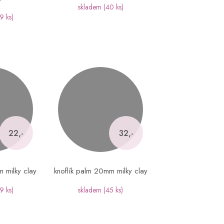
skladem
(40 ks)
9 ks)
22,-
32,-
m milky clay
knoflík palm 20mm milky clay
9 ks)
skladem
(45 ks)