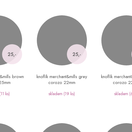
25,-
25,-
t&mills brown
knoflík merchant&mills grey
knoflík merchant
 25mm
corozo 22mm
corozo 
(11 ks)
skladem
(19 ks)
skladem
(