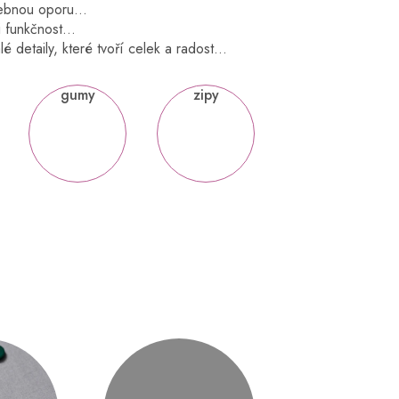
otřebnou oporu…
i funkčnost…
é detaily, které tvoří celek a radost…
gumy
zipy