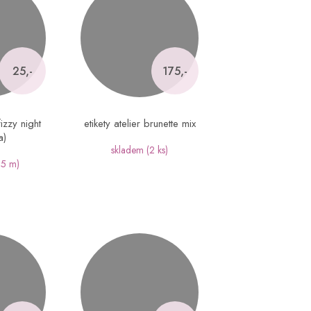
25,-
175,-
izzy night
etikety atelier brunette mix
a)
skladem
(2 ks)
,5 m)