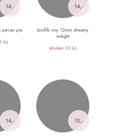
14,-
14,-
m pecan pie
knoflík viny 12mm dreamy
twilight
3 ks)
skladem
(12 ks)
14,-
12,-