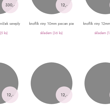
330,-
12,-
lníček sewply
knoflík viny 10mm pecan pie
knoflík viny 12m
(5 ks)
skladem
(36 ks)
skladem
(1
12,-
12,-