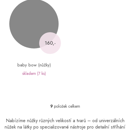
160,-
baby bow (nůžky)
skladem
(7 ks)
9
položek celkem
O
v
l
Nabízíme nůžky různých velikostí a tvarů – od univerzálních
á
nůžek na látky po specializované nástroje pro detailní stříhání