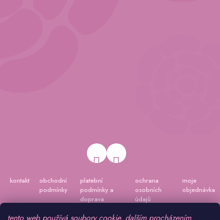
kontakt
obchodní
platební
ochrana
moje
podmínky
podmínky a
osobních
objednávka
doprava
údajů
tento web používá soubory cookie. dalším procházením