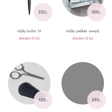
p
r
o
220,-
500,-
d
u
k
nůžky bohin 16
nůžky pelikán sewply
t
skladem
(5 ks)
skladem
(5 ks)
ů
120,-
290,-