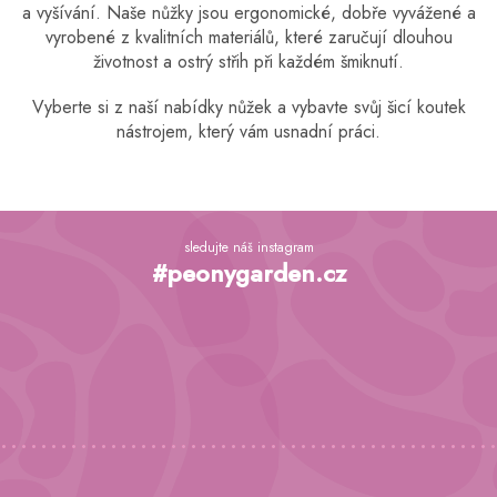
d
a vyšívání. Naše nůžky jsou ergonomické, dobře vyvážené a
a
vyrobené z kvalitních materiálů, které zaručují dlouhou
c
životnost a ostrý střih při každém šmiknutí.
í
p
r
Vyberte si z naší nabídky nůžek a vybavte svůj šicí koutek
v
nástrojem, který vám usnadní práci.
k
y
v
ý
Z
p
á
sledujte náš instagram
i
p
#peonygarden.cz
s
a
u
t
í