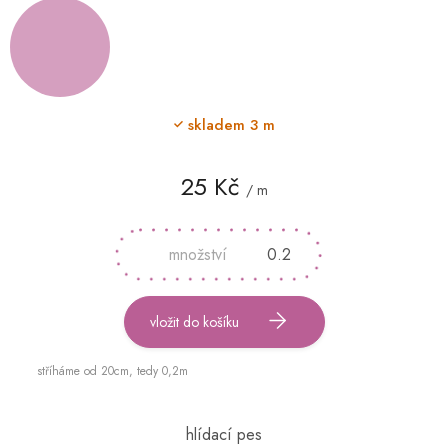
skladem
3 m
25 Kč
/ m
Měrná
cena:
vložit do košíku
stříháme od 20cm, tedy 0,2m