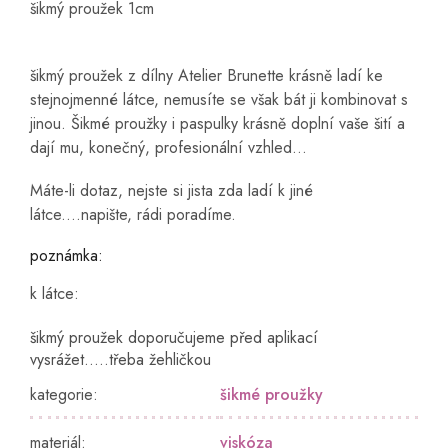
šikmý proužek 1cm
šikmý proužek z dílny Atelier Brunette krásně ladí ke
stejnojmenné látce, nemusíte se však bát ji kombinovat s
jinou. Šikmé proužky i paspulky krásně doplní vaše šití a
dají mu, konečný, profesionální vzhled...
Máte-li dotaz, nejste si jista zda ladí k jiné
látce....napište, rádi poradíme.
poznámka:
k látce:
šikmý proužek doporučujeme před aplikací
vysrážet.....třeba žehličkou
kategorie
:
šikmé proužky
materiál
:
viskóza