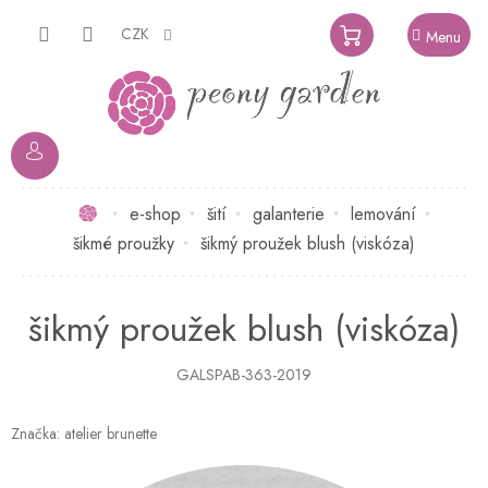
Přejít
na
CZK
NÁKUPNÍ
obsah
KOŠÍK
Domů
e-shop
šití
galanterie
lemování
šikmé proužky
šikmý proužek blush (viskóza)
šikmý proužek blush (viskóza)
GALSPAB-363-2019
Značka:
atelier brunette