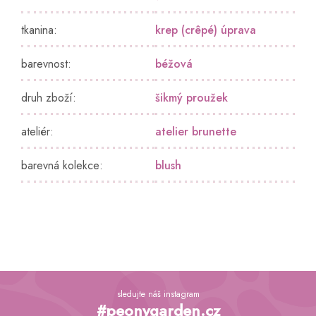
tkanina
:
krep (crêpé) úprava
barevnost
:
béžová
druh zboží
:
šikmý proužek
ateliér
:
atelier brunette
barevná kolekce
:
blush
Z
á
sledujte náš instagram
p
#peonygarden.cz