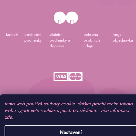
kontakt
obchodní
platební
ochrana
moje
podmínky
podmínky a
osobních
objednávka
doprava
údajů
Vytvořil Shoptet
|
Připravil Shoptetnamiru.cz
tento web používá soubory cookie. dalším procházením tohoto
webu vyjadřujete souhlas s jejich používáním.. více informací
Copyright 2026
www.peonygarden.cz
. Všechna práva vyhrazena.
zde
.
Nastavení