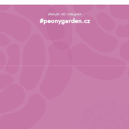
Z
á
sledujte náš instagram
p
#peonygarden.cz
a
t
í