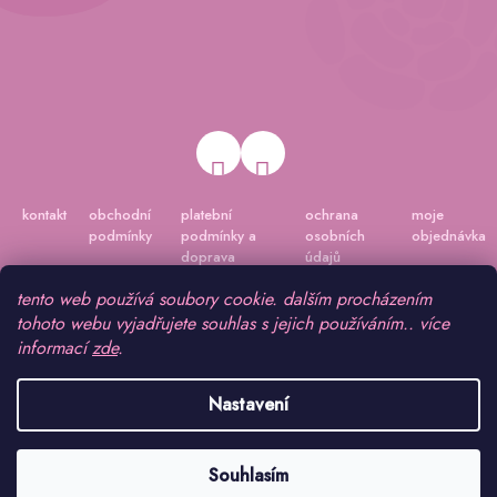
kontakt
obchodní
platební
ochrana
moje
podmínky
podmínky a
osobních
objednávka
doprava
údajů
tento web používá soubory cookie. dalším procházením
tohoto webu vyjadřujete souhlas s jejich používáním.. více
informací
zde
.
Nastavení
Vytvořil Shoptet
|
Připravil Shoptetnamiru.cz
Souhlasím