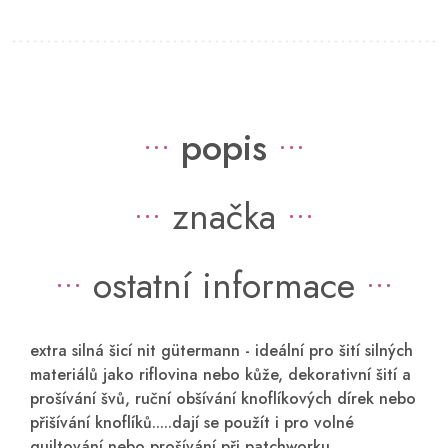
popis
značka
ostatní informace
extra silná šicí nit gütermann -
ideální pro šití silných
materiálů jako riflovina nebo kůže, dekorativní šití a
prošívání švů, ruční obšívání knoflíkových dírek nebo
přišívání knoflíků.....dají se použít i pro volné
quiltování nebo prošívání při patchworku