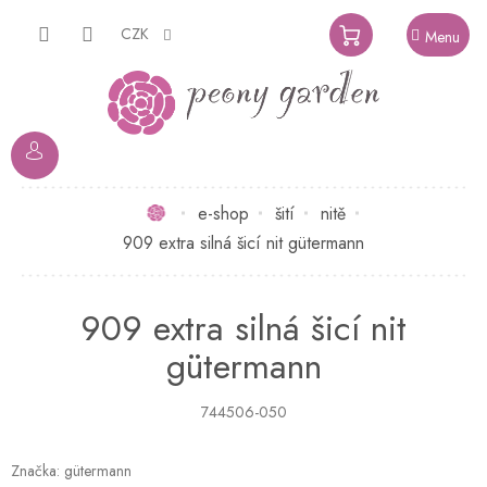
Přejít
na
CZK
NÁKUPNÍ
obsah
KOŠÍK
Domů
e-shop
šití
nitě
909 extra silná šicí nit gütermann
909 extra silná šicí nit
gütermann
744506-050
Značka:
gütermann