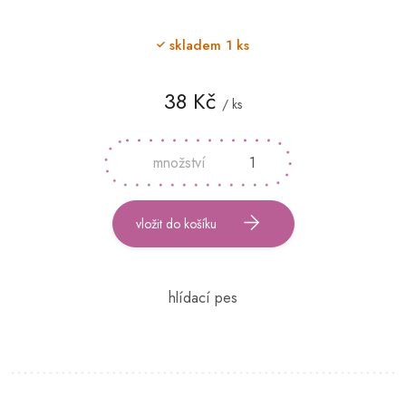
skladem
1 ks
38 Kč
/ ks
Měrná
cena:
vložit do košíku