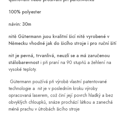
100% polyester
návin: 30m
nitě Gütermann jsou kvalitní šicí nitě vyrobené v
Německu vhodné jak do šicího stroje i pro ruční šití
nit je pevná, trvanlivá, neuzlí se a má zaručenou
stálobarevnost
i při praní na 90 stupňů a žehlení na
vysoké teploty.
Gütermann používá při výrobě vlastní patentované
technologie a nit je v posledním kroku výroby
opracovaná laserem, což činí její povrch hladký a bez
obvyklých chloupků, snáze prochází látkou a zanechá
méně prachu v útrobách šicího stroje