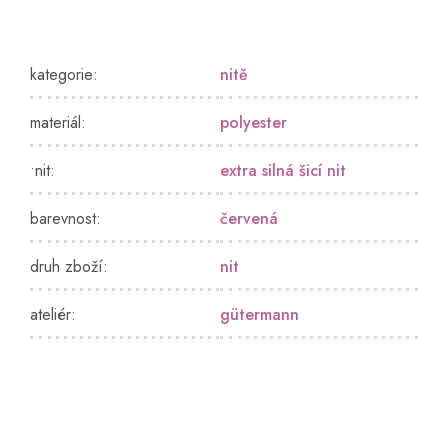
kategorie
:
nitě
materiál
:
polyester
•nit
:
extra silná šicí nit
barevnost
:
červená
druh zboží
:
nit
ateliér
:
gütermann