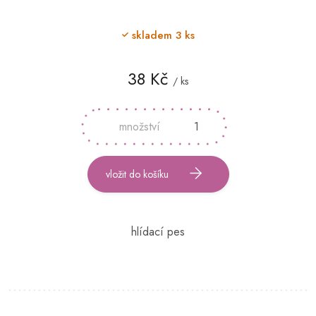
skladem
3 ks
38 Kč
/ ks
Měrná
cena:
vložit do košíku