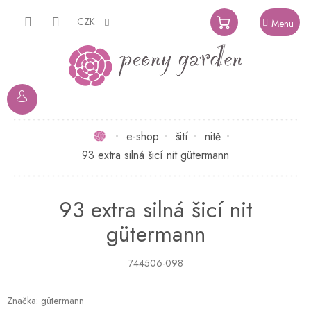
Přejít
na
CZK
NÁKUPNÍ
obsah
KOŠÍK
Domů
e-shop
šití
nitě
93 extra silná šicí nit gütermann
93 extra silná šicí nit
gütermann
744506-098
Značka:
gütermann