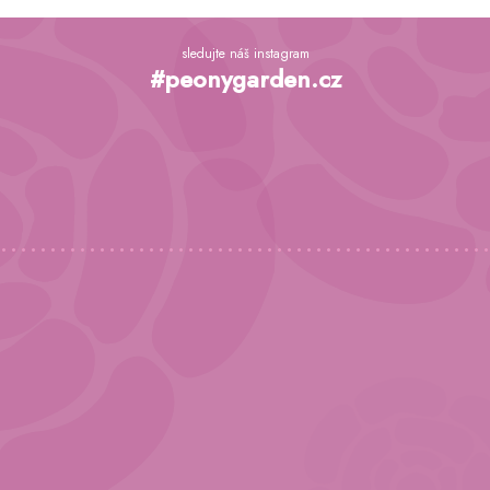
Z
á
sledujte náš instagram
p
#peonygarden.cz
a
t
í