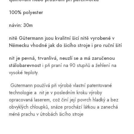
100% polyester
návin: 30m
nitě Gütermann jsou kvalitní šicí nitě vyrobené v
Německu vhodné jak do šicího stroje i pro ruční šití
nit je pevná, trvanlivá, neuzlí se a má zaručenou
stálobarevnost
i při praní na 90 stupňů a žehlení na
vysoké teploty.
Gütermann používá při výrobě vlastní patentované
technologie a nit je v posledním kroku výroby
opracovaná laserem, což činí její povrch hladký a bez
obvyklých chloupků, snáze prochází látkou a zanechá
méně prachu v útrobách šicího stroje