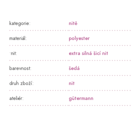
kategorie
:
nitě
materiál
:
polyester
•nit
:
extra silná šicí nit
barevnost
:
šedá
druh zboží
:
nit
ateliér
:
gütermann