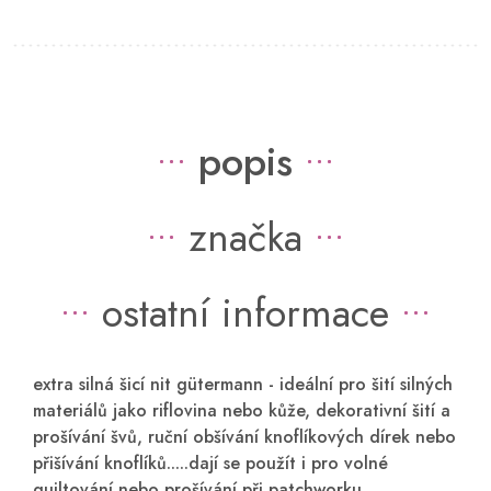
popis
značka
ostatní informace
extra silná šicí nit gütermann -
ideální pro šití silných
materiálů jako riflovina nebo kůže, dekorativní šití a
prošívání švů, ruční obšívání knoflíkových dírek nebo
přišívání knoflíků.....dají se použít i pro volné
quiltování nebo prošívání při patchworku