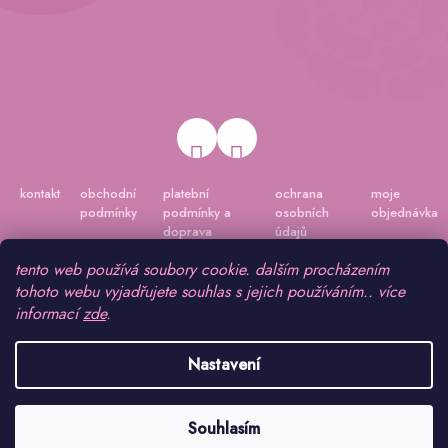
kontakt
obchodní
platební
ochrana
moje
podmínky
podmínky a
osobních
objednávka
doprava
údajů
tento web používá soubory cookie. dalším procházením
tohoto webu vyjadřujete souhlas s jejich používáním.. více
informací
zde
.
Nastavení
Vytvořil Shoptet
|
Připravil Shoptetnamiru.cz
Souhlasím