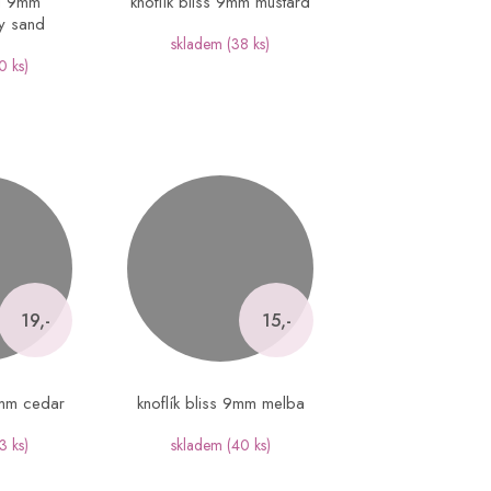
el 9mm
knoflík bliss 9mm mustard
y sand
skladem
(38 ks)
0 ks)
19,-
15,-
9mm cedar
knoflík bliss 9mm melba
3 ks)
skladem
(40 ks)