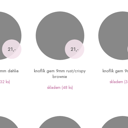
21,-
21,-
9mm dahlia
knoflík gem 9mm rust/crispy
knoflík gem 9
brownie
(32 ks)
skladem
(3
skladem
(48 ks)