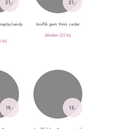
21,-
21,-
maple/sandy
knoflík gem 9mm cedar
skladem
(22 ks)
6 ks)
19,-
15,-