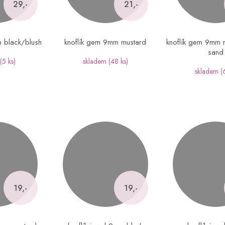
29,-
21,-
m black/blush
knoflík gem 9mm mustard
knoflík gem 9mm 
sand
(5 ks)
skladem
(48 ks)
skladem
(
19,-
19,-