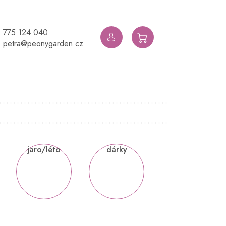
775 124 040
NÁKUPNÍ
petra@peonygarden.cz
KOŠÍK
jaro/léto
dárky