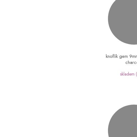
knoflík gem 9m
charc
skladem