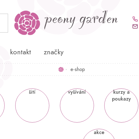
kontakt
značky
e-shop
Domů
šití
vyšívání
kurzy a
poukazy
akce