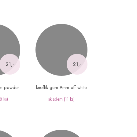
21,-
21,-
mm powder
knoflík gem 9mm off white
8 ks)
skladem
(11 ks)