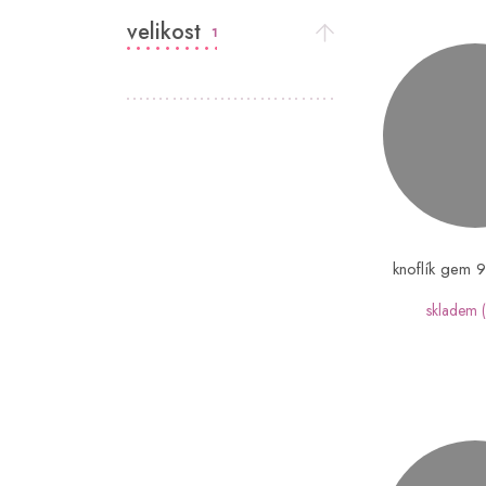
velikost
knoflík gem 
skladem