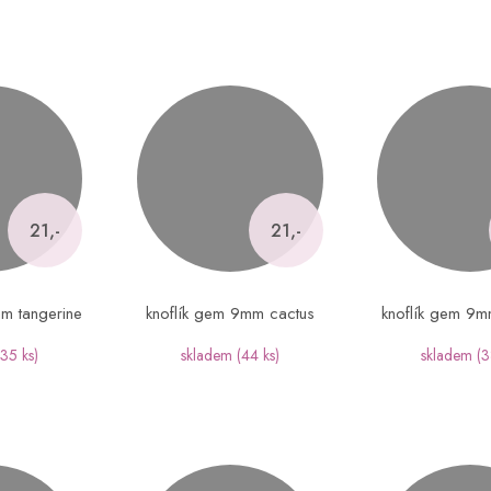
21,-
21,-
mm tangerine
knoflík gem 9mm cactus
knoflík gem 9
(35 ks)
skladem
(44 ks)
skladem
(3