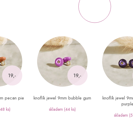
19,-
19,-
mm pecan pie
knoflík jewel 9mm bubble gum
knoflík jewel 9
purpl
(48 ks)
skladem
(44 ks)
skladem
(5