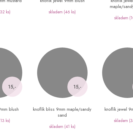
9mm mustard
knoflík jewel 9mm blush
knoflík jew
maple/sand
(32 ks)
skladem
(46 ks)
skladem
(1
15,-
15,-
 9mm blush
knoflík bliss 9mm maple/sandy
knoflík jewel 
sand
(13 ks)
skladem
(3
skladem
(41 ks)