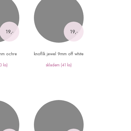
19,-
19,-
9mm ochre
knoflík jewel 9mm off white
0 ks)
skladem
(41 ks)