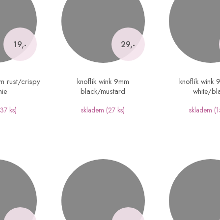
19,-
29,-
m rust/crispy
knoflík wink 9mm
knoflík wink
nie
black/mustard
white/bl
(37 ks)
skladem
(27 ks)
skladem
(1