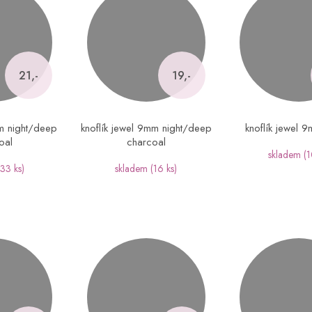
21,-
19,-
m night/deep
knoflík jewel 9mm night/deep
knoflík jewel 
oal
charcoal
skladem
(1
(33 ks)
skladem
(16 ks)