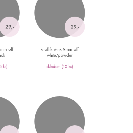
29,-
29,-
 9mm off
knoflík wink 9mm off
ack
white/powder
5 ks)
skladem
(10 ks)