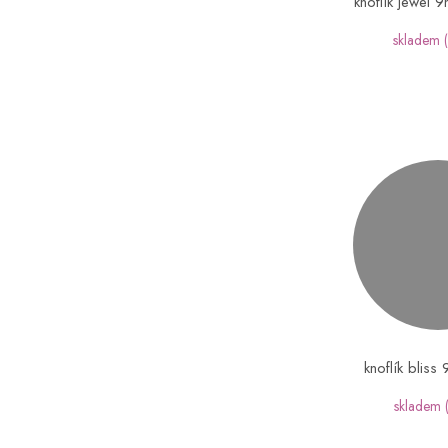
knoflík jewel 
skladem
knoflík bliss
skladem