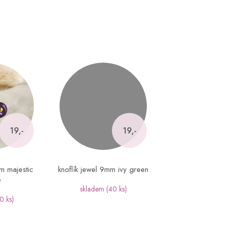
19,-
19,-
mm majestic
knoflík jewel 9mm ivy green
e
skladem
(40 ks)
0 ks)