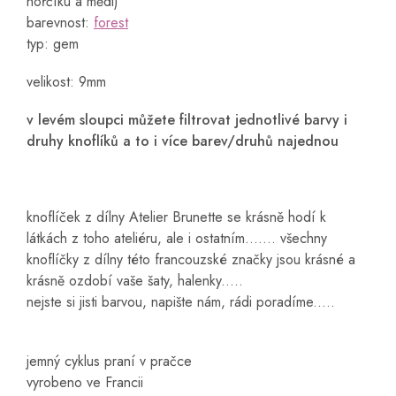
hořčíku a mědi)
barevnost:
forest
typ: gem
velikost: 9mm
v levém sloupci můžete filtrovat jednotlivé barvy i
druhy knoflíků a to i více barev/druhů najednou
knoflíček z dílny Atelier Brunette se krásně hodí k
látkách z toho ateliéru, ale i ostatním....... všechny
knoflíčky z dílny této francouzské značky jsou krásné a
krásně ozdobí vaše šaty, halenky.....
nejste si jisti barvou, napište nám, rádi poradíme.....
jemný cyklus praní v pračce
vyrobeno ve Francii