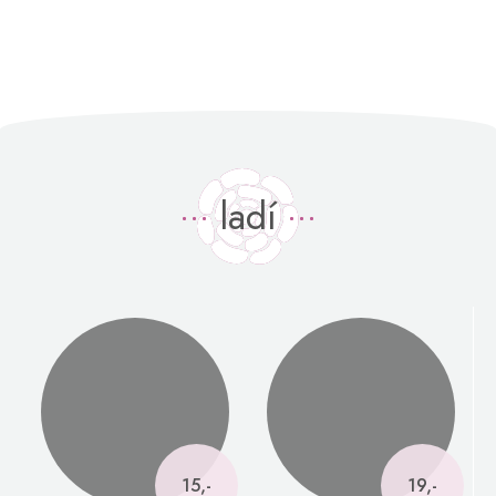
ladí
15,-
19,-