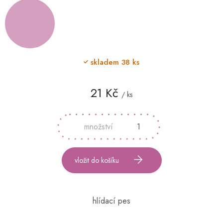
skladem
38 ks
21 Kč
/ ks
Měrná
cena:
vložit do košíku