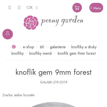
Přejít
na
CZK
NÁKUPNÍ
obsah
KOŠÍK
Domů
e-shop
šití
galanterie
knoflíky a druky
knoflíky
knoflíky menší
knoflík gem 9mm forest
knoflík gem 9mm forest
GALABK-219-2019
Značka:
atelier brunette