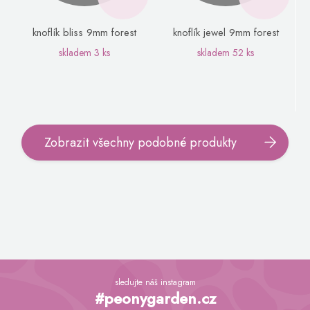
knoflík bliss 9mm forest
knoflík jewel 9mm forest
skladem
3 ks
skladem
52 ks
Zobrazit všechny podobné produkty
Z
á
sledujte náš instagram
p
#peonygarden.cz