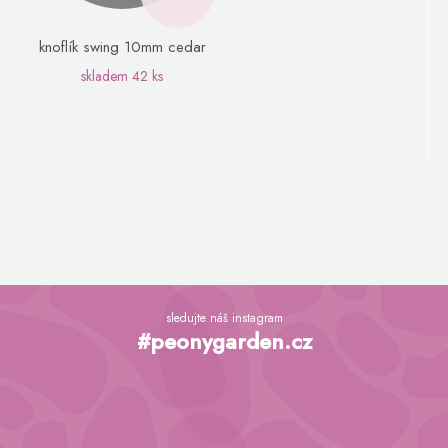
knoflík swing 10mm cedar
skladem
42 ks
Z
á
sledujte náš instagram
p
#peonygarden.cz
a
t
í