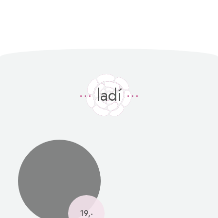
ladí
19,-