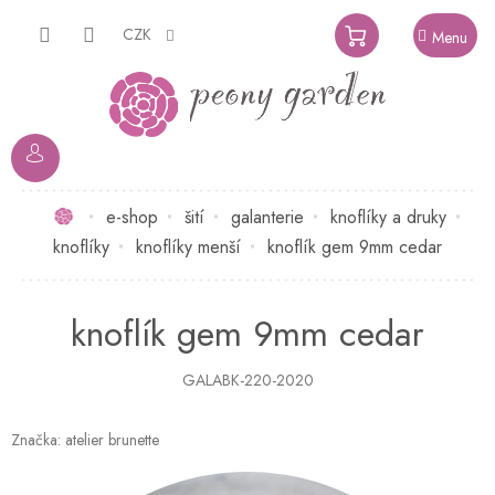
Přejít
na
CZK
NÁKUPNÍ
obsah
KOŠÍK
Domů
e-shop
šití
galanterie
knoflíky a druky
knoflíky
knoflíky menší
knoflík gem 9mm cedar
knoflík gem 9mm cedar
GALABK-220-2020
Značka:
atelier brunette