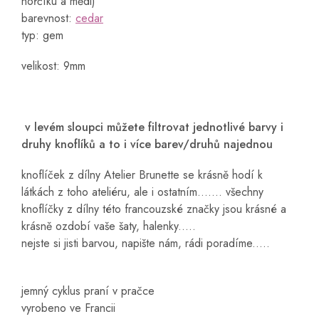
hořčíku a mědi)
barevnost:
cedar
typ: gem
velikost: 9mm
v levém sloupci můžete filtrovat jednotlivé barvy i
druhy knoflíků a to i více barev/druhů najednou
knoflíček z dílny Atelier Brunette se krásně hodí k
látkách z toho ateliéru, ale i ostatním....... všechny
knoflíčky z dílny této francouzské značky jsou krásné a
krásně ozdobí vaše šaty, halenky.....
nejste si jisti barvou, napište nám, rádi poradíme.....
jemný cyklus praní v pračce
vyrobeno ve Francii