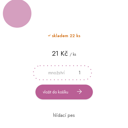
skladem
22 ks
21 Kč
/ ks
Měrná
cena:
vložit do košíku