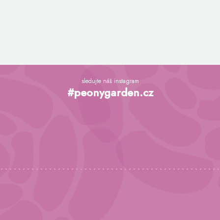
Z
á
sledujte náš instagram
p
#peonygarden.cz
a
t
í