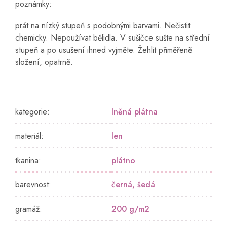
poznámky:
prát na nízký stupeň s podobnými barvami. Nečistit
chemicky. Nepoužívat bělidla. V sušičce sušte na střední
stupeň a po usušení ihned vyjměte. Žehlit přiměřeně
složení, opatrně.
kategorie
:
lněná plátna
materiál
:
len
tkanina
:
plátno
barevnost
:
černá
,
šedá
gramáž
:
200 g/m2