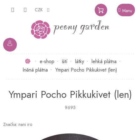
Přejít
na
CZK
NÁKUPNÍ
obsah
KOŠÍK
Domů
e-shop
šití
látky
lehká plátna
lněná plátna
Ympari Pocho Pikkukivet (len)
Ympari Pocho Pikkukivet (len)
9695
Značka:
nani iro