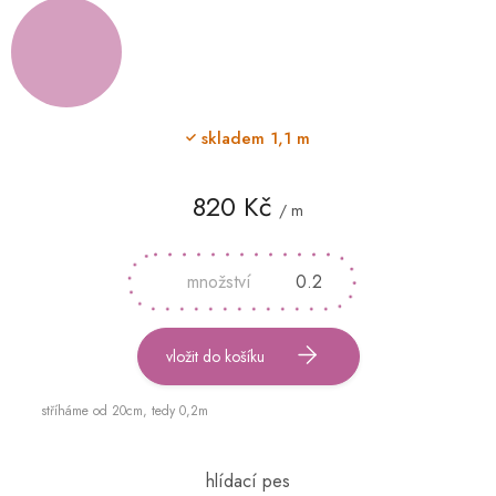
skladem
1,1 m
820 Kč
/ m
Měrná
cena:
vložit do košíku
stříháme od 20cm, tedy 0,2m