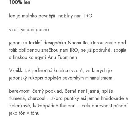
100% len
len je malinko pevnější, než lny nani IRO
vzor: ympari pocho
japonská textilní designérka Naomi Ito, kterou znáte pod
tolik oblíbenou značkou nani IRO, se již podruhé, spojila
s finskou kolegyní Anu Tuominen.
Vznikla tak jedinečná kolekce vzorů, ve kterých je
japonský rukopis doplněn severským minimalismem.
barevnost: černý podklad, černá není jasná, spíše
tlumená, charcoal....skoro puntíky asi jemně hnědošedé a
zelenkavé, každopádně tlumené....celá barevnost působí
jako tón v tónu