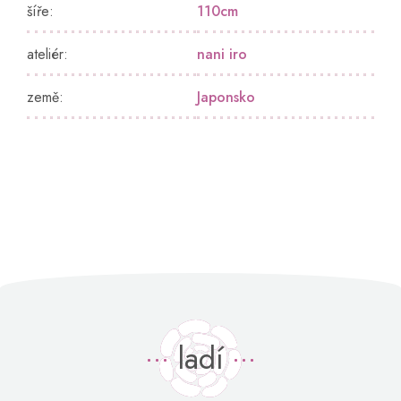
šíře
:
110cm
ateliér
:
nani iro
země
:
Japonsko
ladí