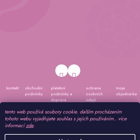
kontakt
obchodní
platební
ochrana
moje
podmínky
podmínky a
osobních
objednávka
doprava
údajů
tento web používá soubory cookie. dalším procházením
tohoto webu vyjadřujete souhlas s jejich používáním.. více
informací
zde
.