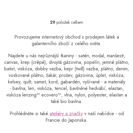
29
položek celkem
O
v
l
Provozujeme internetový obchod s prodejem látek a
á
galanterního zboží z celého světa.
d
a
Najdete u nás nejrůznější tkaniny - satén, modal, manšestr,
c
canvas, krep (crêpé), dvojitá gázovina, popelín, jemné plátno,
í
batist, viskóza, dobby vazba, kepr (twill) vazba, plátno, denim,
p
r
voskované plátno, žakár, prošev, gázovina, úplet, viskóza,
v
kelsey, quilt, samet, kord, gabardén, vyšívané - a materiály
k
- bavlna, len, viskóza, tencel, bavlněné hedvábí, elastan,
y
viskóza lenzing™️ ecovero™️, vlna, nylon, polyester, elastan a
v
také bio bavlna.
ý
p
Prohlédněte si také
ateliéry a značky
v naší nabídce - od
i
Francie do Japonska.
s
u