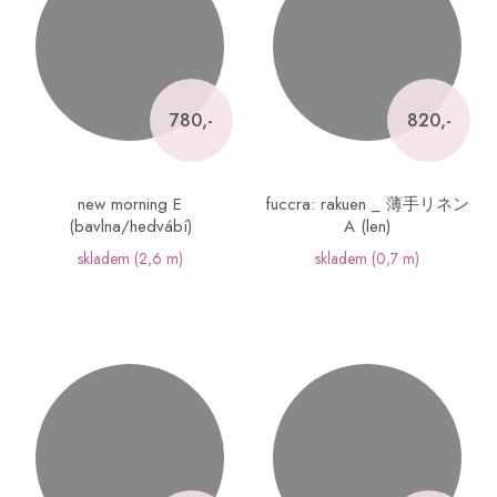
780,-
820,-
new morning E
fuccra: rakuen _ 薄手リネン
(bavlna/hedvábí)
A (len)
skladem
(2,6 m)
skladem
(0,7 m)