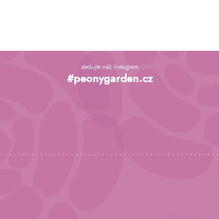
Z
á
sledujte náš instagram
p
#peonygarden.cz
a
t
í