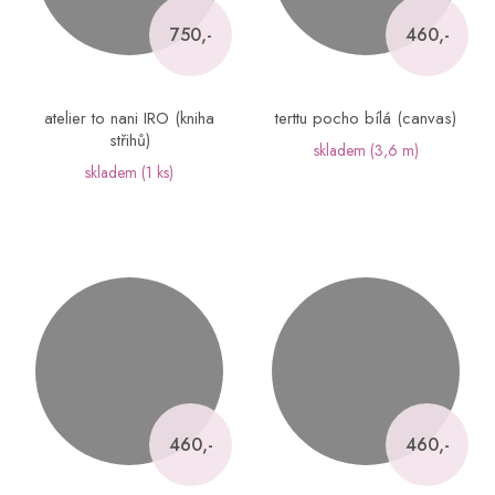
750,-
460,-
atelier to nani IRO (kniha
terttu pocho bílá (canvas)
střihů)
skladem
(3,6 m)
skladem
(1 ks)
460,-
460,-