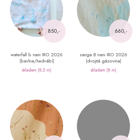
i
s
p
r
o
850,-
660,-
d
u
k
waterfall b nani IRO 2026
sanga B nani IRO 2026
t
(bavlna/hedvábí)
(dvojitá gázovina)
ů
skladem
(8,5 m)
skladem
(8 m)