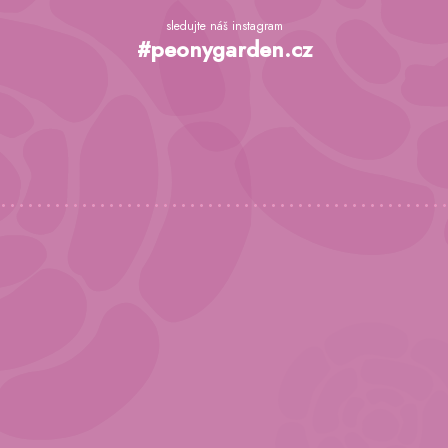
Z
á
sledujte náš instagram
p
#peonygarden.cz
a
t
í