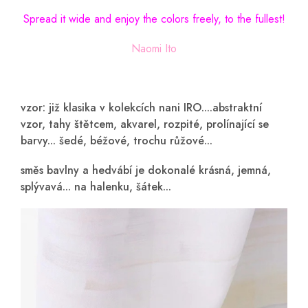
Spread it wide and enjoy the colors freely, to the fullest!
Naomi Ito
vzor: již klasika v kolekcích nani IRO....abstraktní
vzor, tahy štětcem, akvarel, rozpité, prolínající se
barvy... šedé, béžové, trochu růžové...
směs bavlny a hedvábí je dokonalé krásná, jemná,
splývavá... na halenku, šátek...