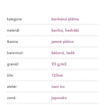
kategorie
:
bavlněná plátna
materiál
:
bavlna
,
hedvábí
tkanina
:
jemné plátno
barevnost
:
béžová
,
šedá
gramáž
:
95 g/m2
šíře
:
120cm
ateliér
:
nani iro
země
:
Japonsko