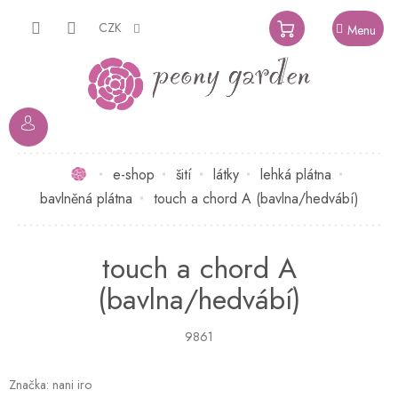
Přejít
na
CZK
NÁKUPNÍ
obsah
KOŠÍK
Domů
e-shop
šití
látky
lehká plátna
bavlněná plátna
touch a chord A (bavlna/hedvábí)
touch a chord A
(bavlna/hedvábí)
9861
Značka:
nani iro