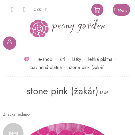
Přejít
na
CZK
NÁKUPNÍ
obsah
KOŠÍK
Domů
e-shop
šití
látky
lehká plátna
bavlněná plátna
stone pink (žakár)
stone pink (žakár)
1845
Značka:
echino
sleva