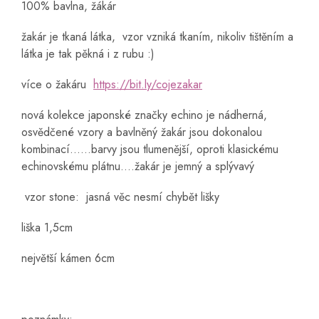
100% bavlna, žákár
žakár je tkaná látka, vzor vzniká tkaním, nikoliv tištěním a
látka je tak pěkná i z rubu :)
více o žakáru
https://bit.ly/cojezakar
nová kolekce japonské značky echino je nádherná,
osvědčené vzory a bavlněný žakár jsou dokonalou
kombinací......barvy jsou tlumenější, oproti klasickému
echinovskému plátnu....žakár je jemný a splývavý
vzor stone: jasná věc nesmí chybět lišky
liška 1,5cm
největší kámen 6cm