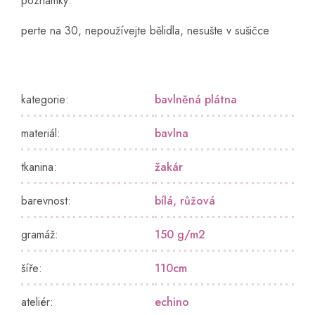
poznámky:
perte na 30, nepoužívejte bělidla, nesušte v sušičce
kategorie
:
bavlněná plátna
materiál
:
bavlna
tkanina
:
žakár
barevnost
:
bílá
,
růžová
gramáž
:
150 g/m2
šíře
:
110cm
ateliér
:
echino