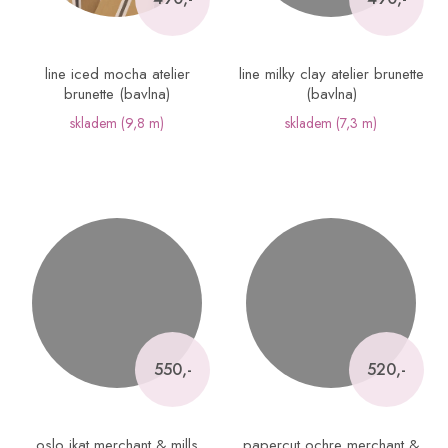
line iced mocha atelier
line milky clay atelier brunette
brunette (bavlna)
(bavlna)
skladem
(9,8 m)
skladem
(7,3 m)
550,-
520,-
oslo ikat merchant & mills
papercut ochre merchant &