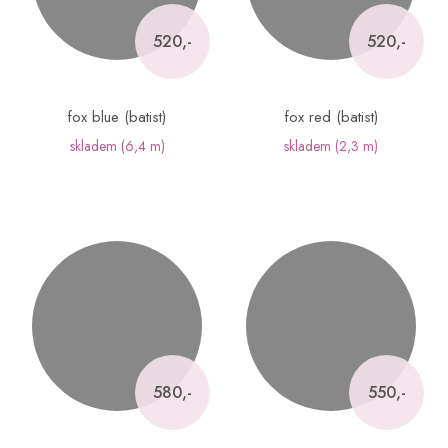
520,-
520,-
fox blue (batist)
fox red (batist)
skladem
(6,4 m)
skladem
(2,3 m)
580,-
550,-