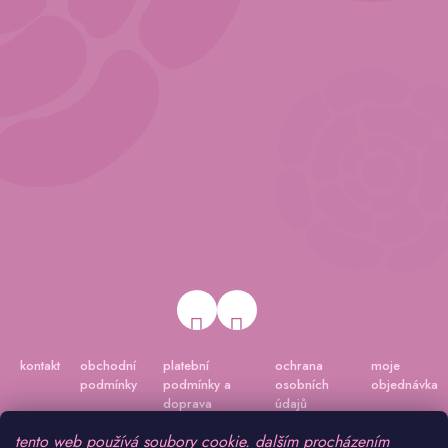
kontakt
obchodní
platební
ochrana
moje
podmínky
podmínky a
osobních
objednávka
doprava
údajů
tento web používá soubory cookie. dalším procházením