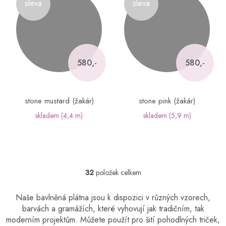
sleva
sleva
580,-
580,-
stone mustard (žakár)
stone pink (žakár)
skladem
(4,4 m)
skladem
(5,9 m)
32
položek celkem
O
v
l
Naše bavlněná plátna jsou k dispozici v různých vzorech,
á
barvách a gramážích, které vyhovují jak tradičním, tak
d
moderním projektům. Můžete použít pro šití pohodlných triček,
a