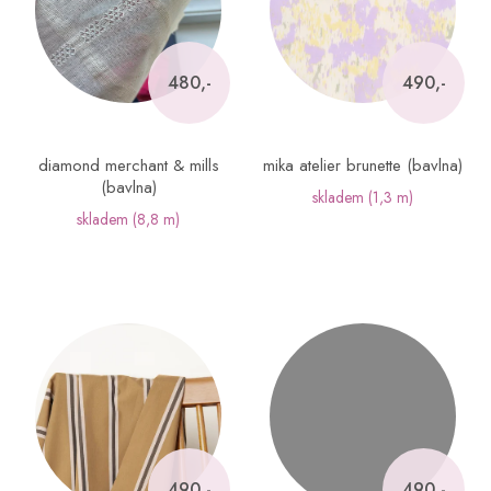
s
p
r
o
480,-
490,-
d
u
k
diamond merchant & mills
mika atelier brunette (bavlna)
t
(bavlna)
skladem
(1,3 m)
ů
skladem
(8,8 m)
490,-
490,-