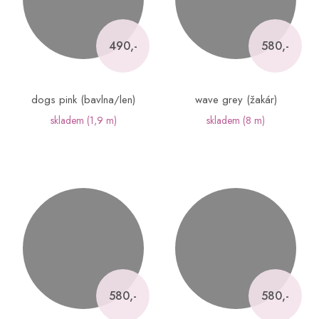
490,-
580,-
dogs pink (bavlna/len)
wave grey (žakár)
skladem
(1,9 m)
skladem
(8 m)
580,-
580,-