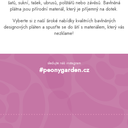
šatů, sukní, tašek, ubrusů, polštářů nebo závěsů. Bavlněná
c
plátna jsou přírodní materiál, který je příjemný na dotek.
í
p
r
Vyberte si z naší široké nabídky kvalitních bavlněných
v
designových pláten a spusťte se do šití s ​​materiálem, který vás
k
nezklame!
y
v
ý
p
Z
i
á
sledujte náš instagram
s
p
#peonygarden.cz
u
a
t
í