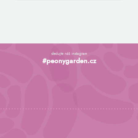
Z
á
sledujte náš instagram
p
#peonygarden.cz
a
t
í