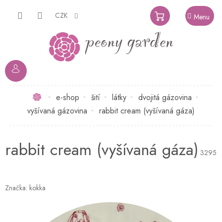
Přejít
na
CZK
NÁKUPNÍ
obsah
KOŠÍK
Domů
e-shop
šití
látky
dvojitá gázovina
vyšívaná gázovina
rabbit cream (vyšívaná gáza)
rabbit cream (vyšívaná gáza)
3295
Značka:
kokka