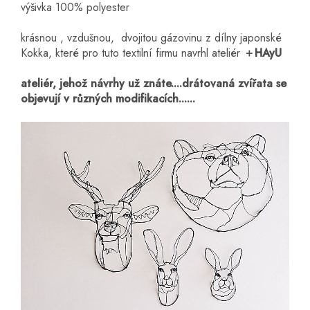
výšivka 100% polyester
krásnou , vzdušnou, dvojitou gázovinu z dílny japonské
Kokka, které pro tuto textilní firmu navrhl ateliér
＋HAyU
ateliér, jehož návrhy už znáte....drátovaná zvířata se
objevují v různých modifikacích......