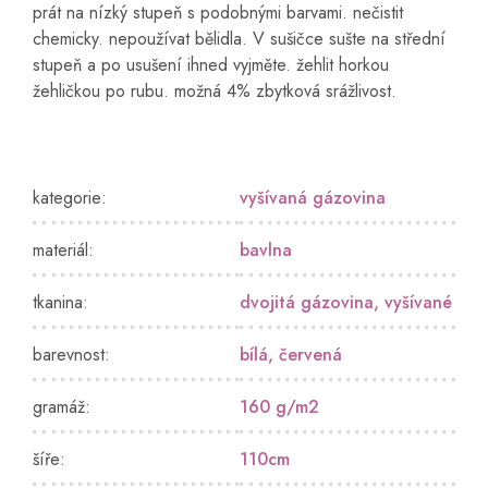
prát na nízký stupeň s podobnými barvami. nečistit
chemicky. nepoužívat bělidla. V sušičce sušte na střední
stupeň a po usušení ihned vyjměte. žehlit horkou
žehličkou po rubu. možná 4% zbytková srážlivost.
kategorie
:
vyšívaná gázovina
materiál
:
bavlna
tkanina
:
dvojitá gázovina
,
vyšívané
barevnost
:
bílá
,
červená
gramáž
:
160 g/m2
šíře
:
110cm