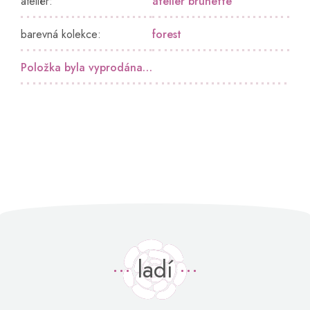
ateliér
:
atelier brunette
barevná kolekce
:
forest
Položka byla vyprodána…
ladí