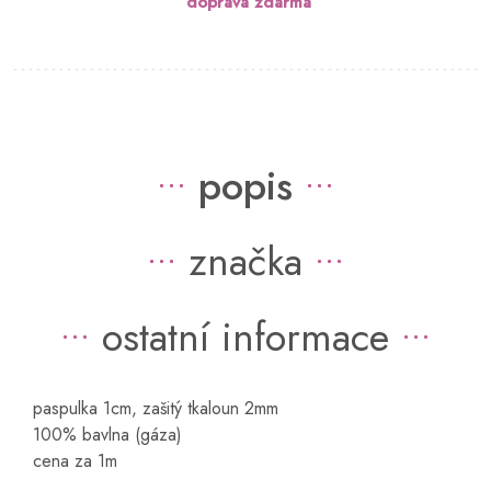
doprava zdarma
popis
značka
ostatní informace
paspulka 1cm, zašitý tkaloun 2mm
100% bavlna (gáza)
cena za 1m