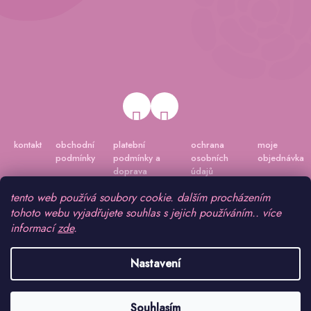
kontakt
obchodní
platební
ochrana
moje
podmínky
podmínky a
osobních
objednávka
doprava
údajů
tento web používá soubory cookie. dalším procházením
tohoto webu vyjadřujete souhlas s jejich používáním.. více
informací
zde
.
Nastavení
Vytvořil Shoptet
|
Připravil Shoptetnamiru.cz
Souhlasím