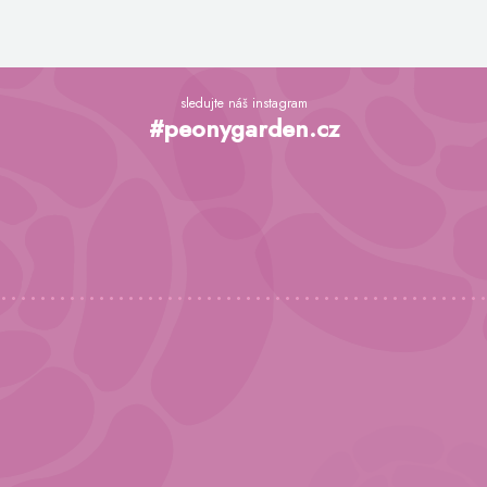
Z
á
sledujte náš instagram
p
#peonygarden.cz
a
t
í