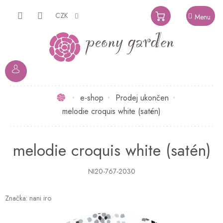
Přejít
na
CZK
NÁKUPNÍ
obsah
KOŠÍK
Domů
e-shop
Prodej ukončen
melodie croquis white (satén)
melodie croquis white (satén)
NI20-767-2030
Značka:
nani iro