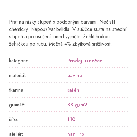
Prát na nízký stupeň s podobnými barvami. Nečistit
chemicky. Nepoužívat bělidla. V sušičce sušte na střední
stupeň a po usušení ihned vyjměte. Žehlit horkou
žehličkou po rubu. Možná 4% zbytková srážlivost.
kategorie
:
Prodej ukončen
materiál
:
bavlna
tkanina
:
satén
gramáž
:
88 g/m2
šíře
:
110
ateliér
:
nani iro