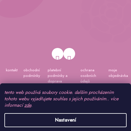
kontakt
obchodní
platební
ochrana
moje
podmínky
podmínky a
osobních
objednávka
doprava
údajů
tento web používá soubory cookie. dalším procházením
tohoto webu vyjadřujete souhlas s jejich používáním.. více
informací
zde
.
Nastavení