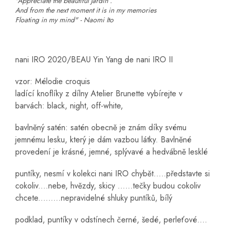
"Appreciate the beautiful jardin .
And from the next moment it is in my memories
Floating in my mind" - Naomi Ito
nani IRO 2020/BEAU Yin Yang de nani IRO II
vzor: Mélodie croquis
ladící knoflíky z dílny Atelier Brunette vybírejte v
barvách: black, night, off-white,
bavlněný satén: satén obecně je znám díky svému
jemnému lesku, který je dám vazbou látky. Bavlněné
provedení je krásné, jemné, splývavé a hedvábně lesklé
puntíky, nesmí v kolekci nani IRO chybět.....představte si
cokoliv....nebe, hvězdy, skicy ......tečky budou cokoliv
chcete.........nepravidelné shluky puntíků, bílý
podklad, puntíky v odstínech černé, šedé, perleťové....