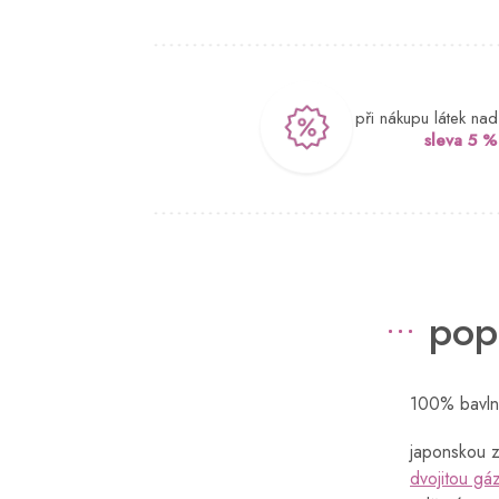
při nákupu látek na
sleva 5 %
pop
100% bavlna
japonskou 
dvojitou gá