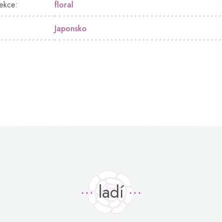
lekce
:
floral
Japonsko
ladí