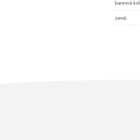
barevná ko
země
: