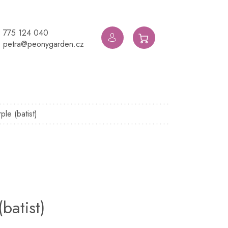
775 124 040
NÁKUPNÍ
petra@peonygarden.cz
KOŠÍK
ple (batist)
batist)