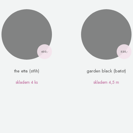
450,-
520,-
the etta (střih)
garden black (batist)
skladem
4 ks
skladem
4,5 m