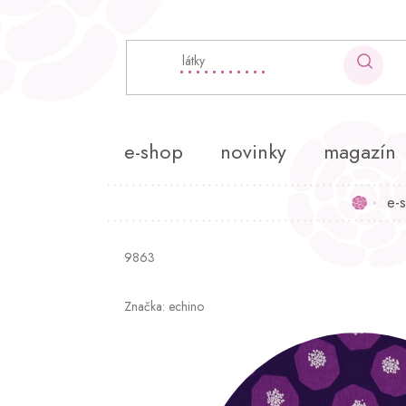
Přejít
na
obsah
e-shop
novinky
magazín
e-
Domů
9863
Značka:
echino