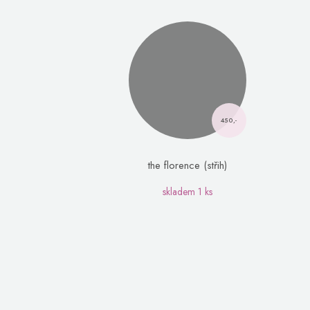
450,-
the florence (střih)
skladem
1 ks