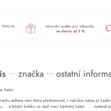
d 1500 Kč
věrnostní systém pro zákazníky
se slevou až 5 %
is
značka
ostatní inform
, batist
značku
echino
není třeba představovat, v nabídce máme již tradič
zu
.....a letošní kolekci se opět vrací bavlněný batist...
....materiál 