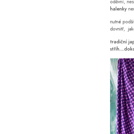
oděvní, nes
halenky
ne
nutné podši
dovnitř, jak
tradiční j
střih....d