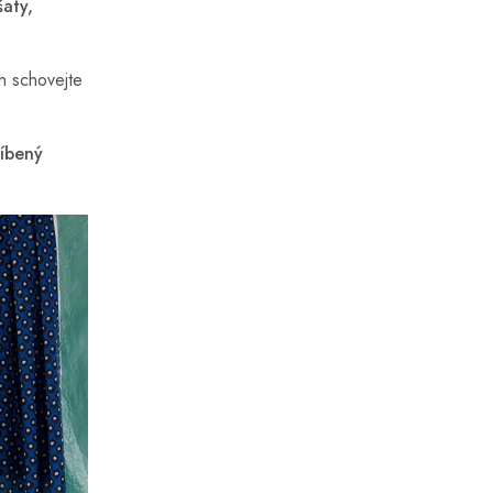
šaty,
h schovejte
líbený