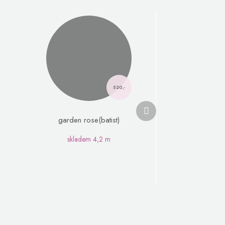
520,-
Další
produkt
garden rose(batist)
skladem
4,2 m