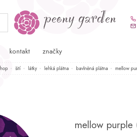
kontakt
značky
shop
šití
látky
lehká plátna
bavlněná plátna
mellow pur
mellow purple (