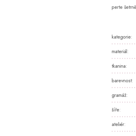
perte šetrn
kategorie
:
materiál
:
tkanina
:
barevnost
:
gramáž
:
šíře
:
ateliér
: