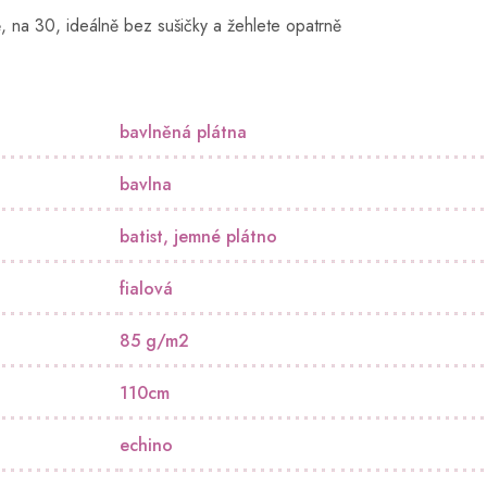
ě, na 30, ideálně bez sušičky a žehlete opatrně
bavlněná plátna
bavlna
batist
,
jemné plátno
fialová
85 g/m2
110cm
echino