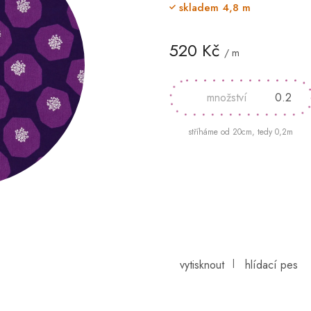
skladem
4,8 m
520 Kč
/ m
Měrná
cena:
stříháme od 20cm, tedy 0,2m