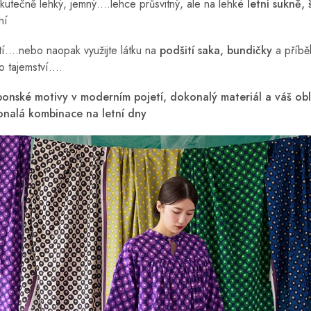
kutečně lehký, jemný....lehce průsvitný, ale na lehké
letní sukně, 
ní
tí....nebo naopak využijte látku na
podšití saka, bundičky
a příbě
o tajemství....
aponské motivy v moderním pojetí, dokonalý materiál a váš ob
okonalá kombinace na letní dny