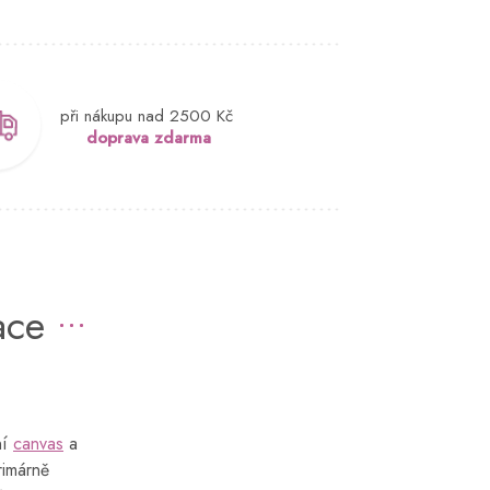
při nákupu nad 2500 Kč
doprava zdarma
ace
ní
canvas
a
primárně