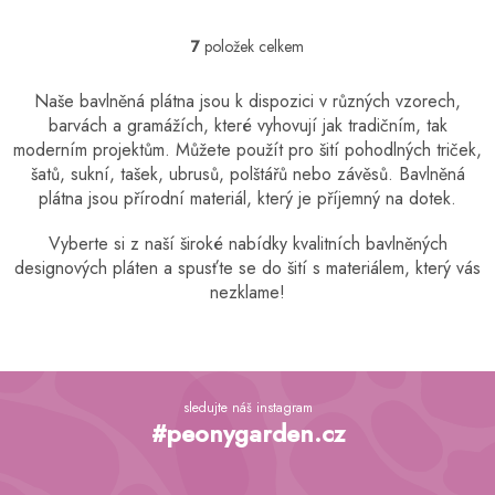
7
položek celkem
O
v
l
Naše bavlněná plátna jsou k dispozici v různých vzorech,
á
barvách a gramážích, které vyhovují jak tradičním, tak
d
moderním projektům. Můžete použít pro šití pohodlných triček,
a
šatů, sukní, tašek, ubrusů, polštářů nebo závěsů. Bavlněná
c
plátna jsou přírodní materiál, který je příjemný na dotek.
í
p
r
Vyberte si z naší široké nabídky kvalitních bavlněných
v
designových pláten a spusťte se do šití s ​​materiálem, který vás
k
nezklame!
y
v
ý
p
Z
i
á
sledujte náš instagram
s
p
#peonygarden.cz
u
a
t