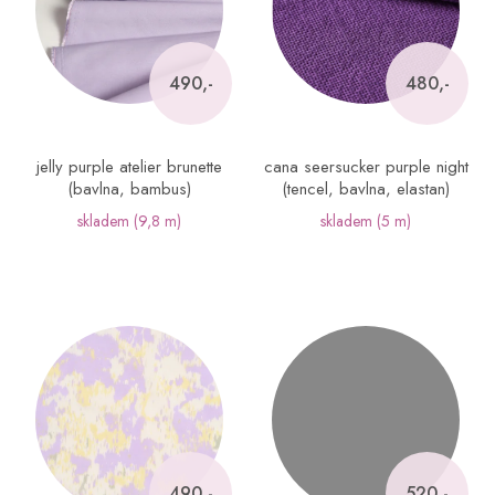
s
p
r
o
490,-
480,-
d
u
k
jelly purple atelier brunette
cana seersucker purple night
t
(bavlna, bambus)
(tencel, bavlna, elastan)
ů
skladem
(9,8 m)
skladem
(5 m)
490,-
520,-