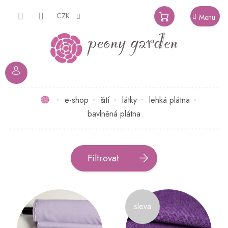
Přejít
na
CZK
NÁKUPNÍ
obsah
KOŠÍK
Domů
e-shop
šití
látky
lehká plátna
bavlněná plátna
Filtrovat
V
ý
sleva
p
i