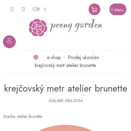
Přejít
na
CZK
NÁKUPNÍ
obsah
KOŠÍK
Domů
e-shop
Prodej ukončen
krejčovský metr atelier brunette
krejčovský metr atelier brunette
GALABK-384-2054
Značka:
atelier brunette