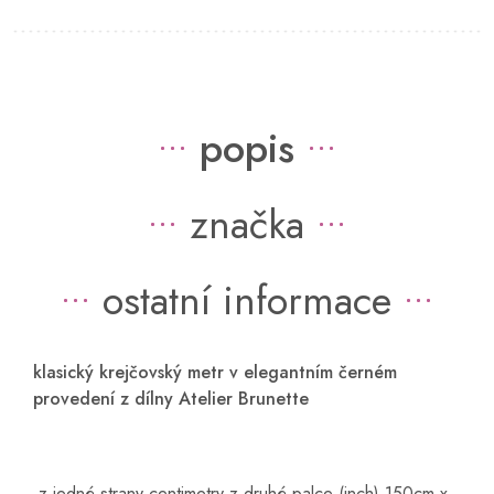
popis
značka
ostatní informace
klasický krejčovský metr v elegantním černém
provedení z dílny Atelier Brunette
z jedné strany centimetry z druhé palce (inch) 150cm x