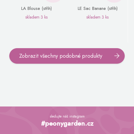
LA Blouse (střih)
LE Sac Banane (střih)
skladem
3 ks
skladem
3 ks
Zobrazit všechny podobné produkty
Z
á
sledujte náš instagram
p
#peonygarden.cz
a