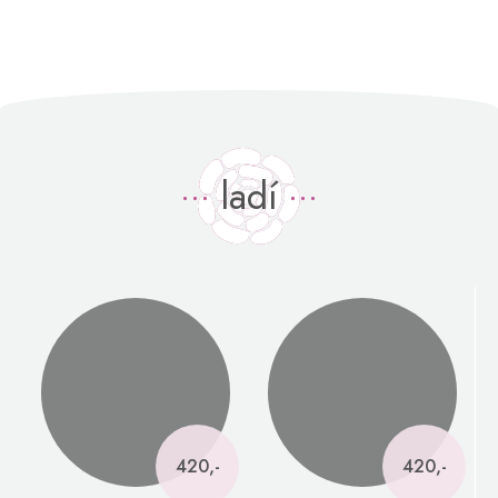
ladí
420,-
420,-