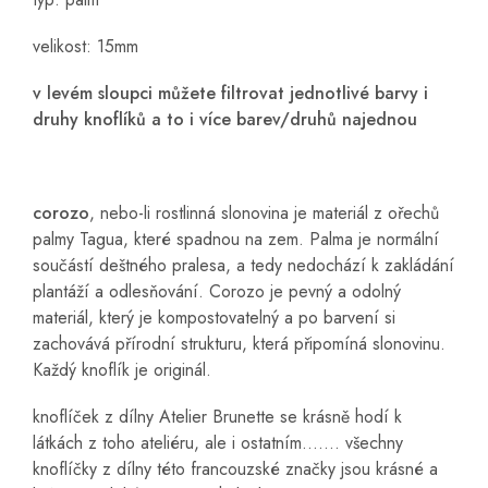
velikost: 15mm
v levém sloupci můžete filtrovat jednotlivé barvy i
druhy knoflíků a to i více barev/druhů najednou
corozo
, nebo-li rostlinná slonovina je materiál z ořechů
palmy Tagua, které spadnou na zem. Palma je normální
součástí deštného pralesa, a tedy nedochází k zakládání
plantáží a odlesňování. Corozo je pevný a odolný
materiál, který je kompostovatelný a po barvení si
zachovává přírodní strukturu, která připomíná slonovinu.
Každý knoflík je originál.
knoflíček z dílny Atelier Brunette se krásně hodí k
látkách z toho ateliéru, ale i ostatním....... všechny
knoflíčky z dílny této francouzské značky jsou krásné a