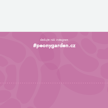
Z
á
sledujte náš instagram
p
#peonygarden.cz
a
t
í