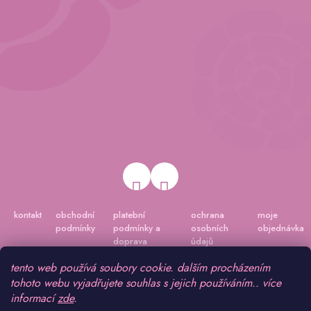
kontakt
obchodní
platební
ochrana
moje
podmínky
podmínky a
osobních
objednávka
doprava
údajů
tento web používá soubory cookie. dalším procházením
tohoto webu vyjadřujete souhlas s jejich používáním.. více
informací
zde
.