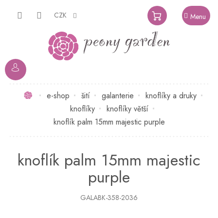
Přejít
na
CZK
NÁKUPNÍ
obsah
KOŠÍK
Domů
e-shop
šití
galanterie
knoflíky a druky
knoflíky
knoflíky větší
knoflík palm 15mm majestic purple
knoflík palm 15mm majestic
purple
GALABK-358-2036