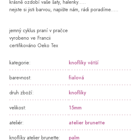
krásně ozdobí vaše šaty, halenky.....
nejste si jisti barvou, napište nám, rádi poradíme.....
jemný cyklus praní v pračce
vyrobeno ve Francii
certifikováno Oeko Tex
kategorie
:
knoflíky větší
barevnost
:
fialová
druh zboží
:
knoflíky
velikost
:
15mm
ateliér
:
atelier brunette
knoflíky atelier brunette
:
palm