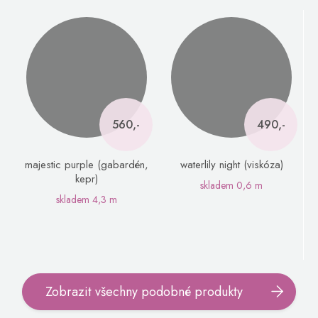
560,-
490,-
majestic purple (gabardén,
waterlily night (viskóza)
kepr)
skladem
0,6 m
skladem
4,3 m
Zobrazit všechny podobné produkty