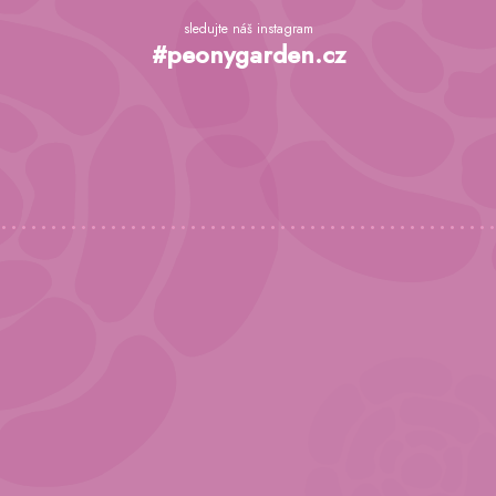
Z
á
sledujte náš instagram
p
#peonygarden.cz
a
t
í