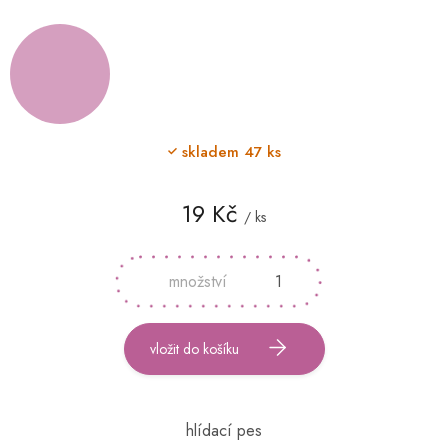
skladem
47 ks
19 Kč
/ ks
Měrná
cena:
vložit do košíku