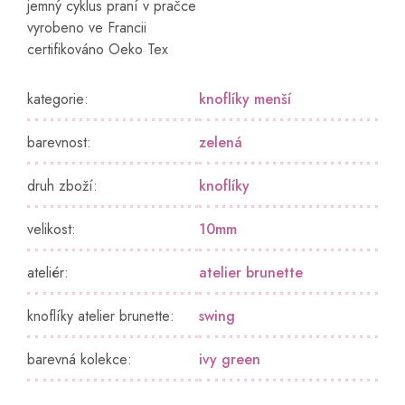
jemný cyklus praní v pračce
vyrobeno ve Francii
certifikováno Oeko Tex
kategorie
:
knoflíky menší
barevnost
:
zelená
druh zboží
:
knoflíky
velikost
:
10mm
ateliér
:
atelier brunette
knoflíky atelier brunette
:
swing
barevná kolekce
:
ivy green