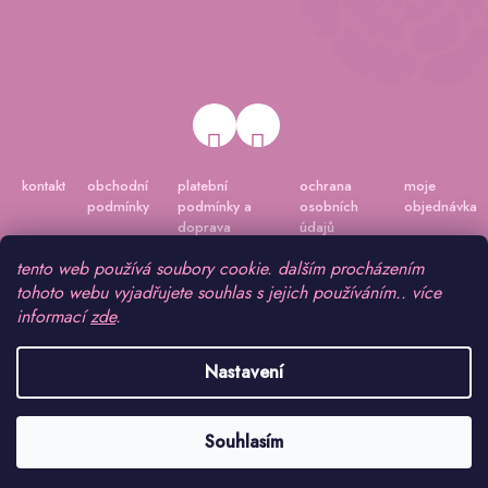
kontakt
obchodní
platební
ochrana
moje
podmínky
podmínky a
osobních
objednávka
doprava
údajů
tento web používá soubory cookie. dalším procházením
tohoto webu vyjadřujete souhlas s jejich používáním.. více
informací
zde
.
Nastavení
Vytvořil Shoptet
|
Připravil Shoptetnamiru.cz
Souhlasím
Copyright 2026
www.peonygarden.cz
. Všechna práva vyhrazena.