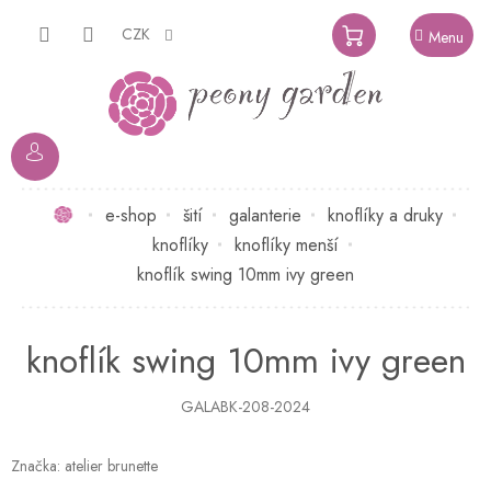
Přejít
na
CZK
NÁKUPNÍ
obsah
KOŠÍK
Domů
e-shop
šití
galanterie
knoflíky a druky
knoflíky
knoflíky menší
knoflík swing 10mm ivy green
knoflík swing 10mm ivy green
GALABK-208-2024
Značka:
atelier brunette