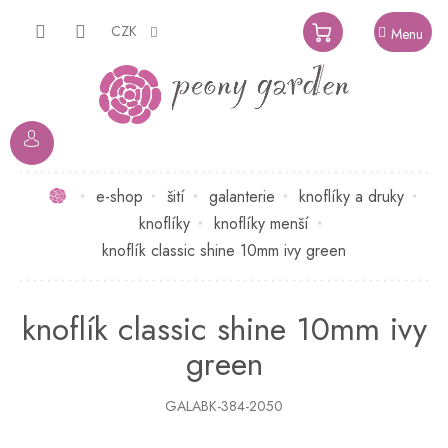
Přejít
na
CZK
NÁKUPNÍ
obsah
KOŠÍK
Domů
e-shop
šití
galanterie
knoflíky a druky
knoflíky
knoflíky menší
knoflík classic shine 10mm ivy green
knoflík classic shine 10mm ivy
green
GALABK-384-2050