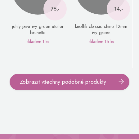
75,-
14,-
jehly java ivy green atelier
knoflík classic shine 12mm
brunette
ivy green
skladem
1 ks
skladem
16 ks
Zobrazit všechny podobné produkty
Z