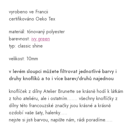
vyrobeno ve Francii
certifikováno Oeko Tex
materiál: tónovaný polyester
barevnost:
ivy green
typ: classic shine
velikost: 10mm
v levém sloupci můžete filtrovat jednotlivé barvy i
druhy knoflíků a to i více barev/druhů najednou
knoflíček z dílny Atelier Brunette se krásně hodí k látkám
z toho ateliéru, ale i ostatním....... všechny knoflíčky z
dílny této francouzské značky jsou krásné a krásně
ozdobí vaše šaty, halenky.....
nejste si jisti barvou, napište nám, rádi poradíme.....