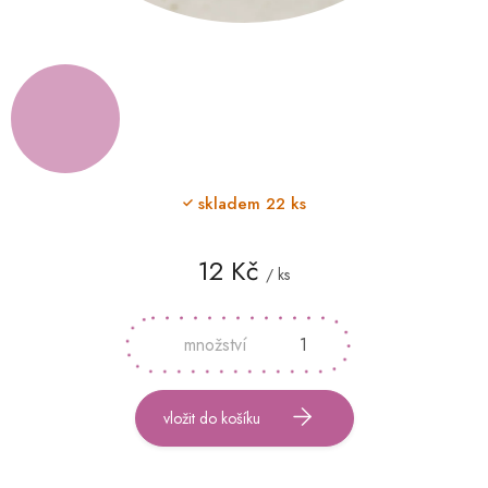
skladem
22 ks
12 Kč
/ ks
Měrná
cena:
vložit do košíku