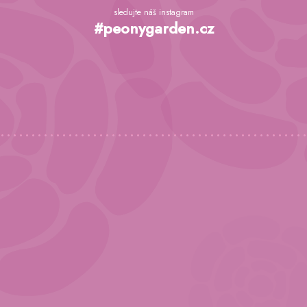
á
sledujte náš instagram
p
#peonygarden.cz
a
t
í