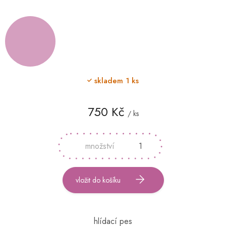
skladem
1 ks
750 Kč
/ ks
Měrná
cena:
vložit do košíku