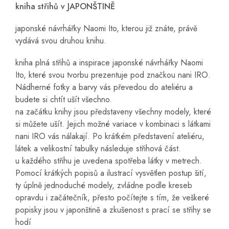
kniha střihů v JAPONŠTINĚ
japonské návrhářky Naomi Ito, kterou již znáte, právě
vydává svou druhou knihu.
kniha plná střihů a inspirace japonské návrhářky Naomi
Ito, které svou tvorbu prezentuje pod značkou nani IRO.
Nádherné fotky a barvy vás převedou do ateliéru a
budete si chtít ušít všechno.
na začátku knihy jsou představeny všechny modely, které
si můžete ušít. Jejich možné variace v kombinaci s látkami
nani IRO vás nálakají. Po krátkém představení ateliéru,
látek a velikostní tabulky následuje střihová část.
u každého střihu je uvedena spotřeba látky v metrech.
Pomocí krátkých popisů a ilustrací vysvětlen postup šití,
ty úplně jednoduché modely, zvládne podle kreseb
opravdu i začátečník, přesto počítejte s tím, že veškeré
popisky jsou v japonštině a zkušenost s prací se střihy se
hodí