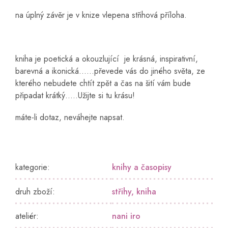
na úplný závěr je v knize vlepena střihová příloha.
kniha je poetická a okouzlující je krásná, inspirativní,
barevná a ikonická......převede vás do jiného světa, ze
kterého nebudete chtít zpět a čas na šití vám bude
připadat krátký.....Užijte si tu krásu!
máte-li dotaz, neváhejte napsat.
kategorie
:
knihy a časopisy
druh zboží
:
střihy
,
kniha
ateliér
:
nani iro