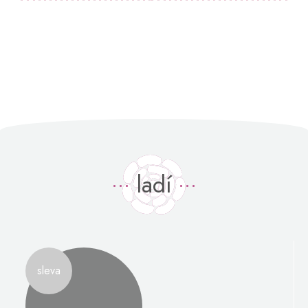
ladí
sleva