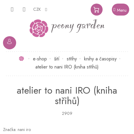
Přejít
na
CZK
NÁKUPNÍ
obsah
KOŠÍK
Domů
e-shop
šití
střihy
knihy a časopisy
atelier to nani IRO (kniha střihů)
atelier to nani IRO (kniha
střihů)
2909
Značka:
nani iro