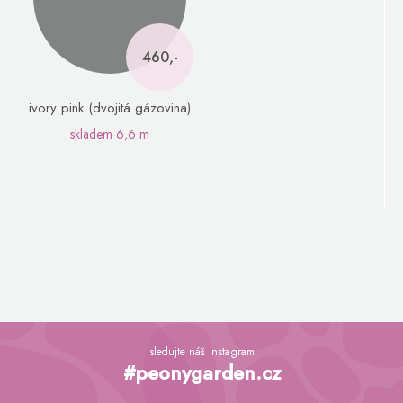
460,-
ivory pink (dvojitá gázovina)
skladem
6,6 m
Z
á
sledujte náš instagram
p
#peonygarden.cz
a