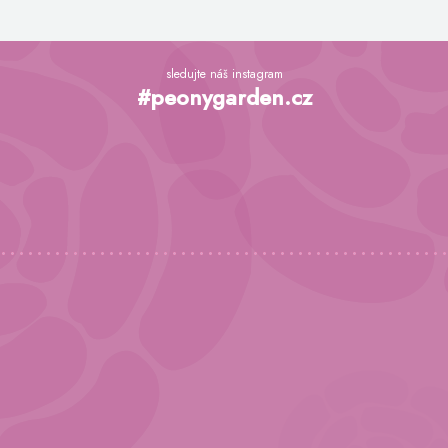
Z
á
sledujte náš instagram
p
#peonygarden.cz
a
t
í