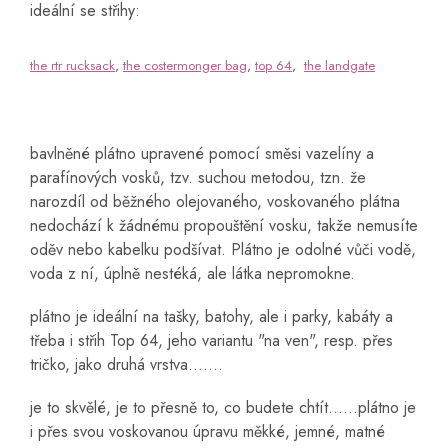
ideální se střihy:
the rtr rucksack
,
the costermonger bag
,
top 64
,
the landgate
bavlněné plátno upravené pomocí směsi vazelíny a
parafínových vosků, tzv. suchou metodou, tzn. že
narozdíl od běžného olejovaného, voskovaného plátna
nedochází k žádnému propouštění vosku, takže nemusíte
oděv nebo kabelku podšívat. Plátno je odolné vůči vodě,
voda z ní, úplně nestéká, ale látka nepromokne.
plátno je ideální na tašky, batohy, ale i parky, kabáty a
třeba i střih Top 64, jeho variantu "na ven", resp. přes
tričko, jako druhá vrstva.......
je to skvělé, je to přesně to, co budete chtít......plátno je
i přes svou voskovanou úpravu měkké, jemné, matné