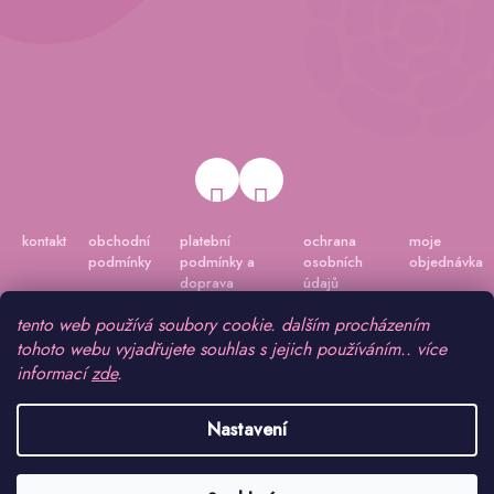
kontakt
obchodní
platební
ochrana
moje
podmínky
podmínky a
osobních
objednávka
doprava
údajů
tento web používá soubory cookie. dalším procházením
tohoto webu vyjadřujete souhlas s jejich používáním.. více
informací
zde
.
Nastavení
Vytvořil Shoptet
|
Připravil Shoptetnamiru.cz