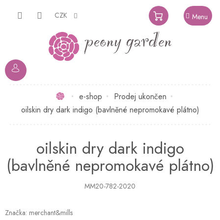
Přejít
na
CZK
NÁKUPNÍ
obsah
KOŠÍK
Domů
e-shop
Prodej ukončen
oilskin dry dark indigo (bavlněné nepromokavé plátno)
oilskin dry dark indigo
(bavlněné nepromokavé plátno)
MM20-782-2020
Značka:
merchant&mills