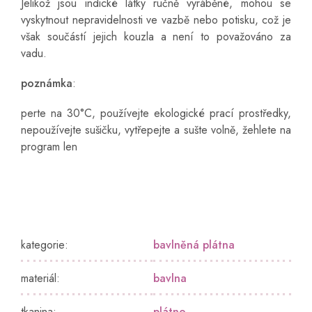
Jelikož jsou indické látky ručně vyráběné, mohou se
vyskytnout nepravidelnosti ve vazbě nebo potisku, což je
však součástí jejich kouzla a není to považováno za
vadu.
poznámka
:
perte na 30°C, používejte ekologické prací prostředky,
nepoužívejte sušičku, vytřepejte a sušte volně, žehlete na
program len
kategorie
:
bavlněná plátna
materiál
:
bavlna
tkanina
:
plátno