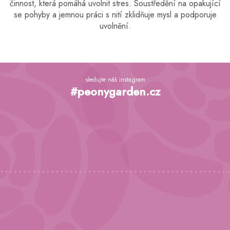
činnost, která pomáhá uvolnit stres. Soustředění na opakující
se pohyby a jemnou práci s nití zklidňuje mysl a podporuje
uvolnění.
Z
á
sledujte náš instagram
p
#peonygarden.cz
a
t
í