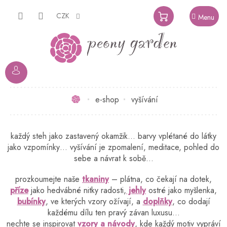
Přejít
na
CZK
NÁKUPNÍ
obsah
KOŠÍK
Domů
e-shop
vyšívání
každý steh jako zastavený okamžik… barvy vplétané do látky
jako vzpomínky… vyšívání je zpomalení, meditace, pohled do
sebe a návrat k sobě…
prozkoumejte naše
tkaniny
– plátna, co čekají na dotek,
příze
jako hedvábné nitky radosti,
jehly
ostré jako myšlenka,
bubínky
, ve kterých vzory ožívají, a
doplňky
, co dodají
každému dílu ten pravý závan luxusu…
nechte se inspirovat
vzory a návody
, kde každý motiv vypráví