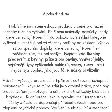
6
položek celkem
O
v
l
Nabízíme na našem eshopu produkty určené pro různé
á
techniky ručního vyšívání. Patří sem materiály, pomůcky i sady,
d
které usnadňují tvoření. Tyto položky tvoří základ kategorie
a
vyšívání a umožňují pokrýt všechny potřeby od základní výbavy
c
až po speciální doplňky, které usnadňují tvoření jak
í
p
začátečníkům, tak pokročilým. Najdete zde
tkaniny
r
především z bavlny, příze z bio bavlny, vyšívací jehly,
v
nejrůznější typy
vyšívacích bubínků, vzory, kurzy
, ale i
k
nejrůznější doplňky jako jsou
fólie, nůžky či vlizelin.
y
v
Vyšívání vyžaduje preciznost a trpělivost, což rozvíjí schopnost
ý
soustředění. I když se může zdát jako drobná práce, postupný
p
proces tvoření je motivující a učí, jak si užívat každý krok cesty
i
s
k výsledku. Ruční práce, jako je vyšívání, mají terapeutické
u
účinky a často se doporučují při léčbě úzkostí nebo pro
zlepšení psychické pohody. Vyšívání je uklidňující a meditační