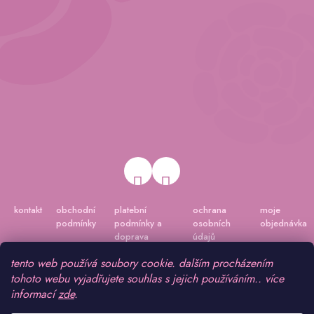
kontakt
obchodní
platební
ochrana
moje
podmínky
podmínky a
osobních
objednávka
doprava
údajů
tento web používá soubory cookie. dalším procházením
tohoto webu vyjadřujete souhlas s jejich používáním.. více
informací
zde
.