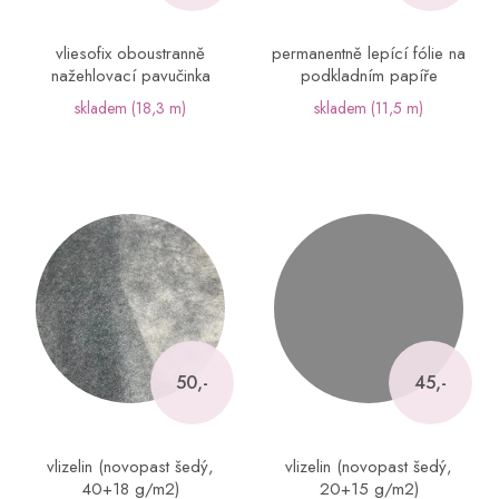
u
k
vliesofix oboustranně
permanentně lepící fólie na
t
nažehlovací pavučinka
podkladním papíře
ů
skladem
(18,3 m)
skladem
(11,5 m)
50,-
45,-
vlizelin (novopast šedý,
vlizelin (novopast šedý,
40+18 g/m2)
20+15 g/m2)