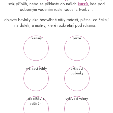
svůj příběh, nebo se přihlaste do našich
kurzů
, kde pod
odborným vedením roste radost z tvorby…
objevte bavlnky jako hedvábné nitky radosti, plátna, co čekají
na dotek, a motivy, které rozkvétají pod rukama…
tkaniny
příze
vyšívací jehly
vyšívací
bubínky
doplňky k
vyšívací vzory
vyšívání