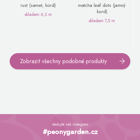
rust (samet, kord)
matcha leaf dots (jemný
kord)
skladem
6,3 m
skladem
7,5 m
Zobrazit všechny podobné produkty
Z
á
sledujte náš instagram
p
#peonygarden.cz
a