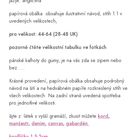
jazyk: angličtina
papírová obálka obsahuje ilustrativní návod, střih 1:1 v
uvedených velikostech,
pro velikost: 44-64 (28-48 UK)
pozorně čtěte velikostní tabulku ve fotkách
pánské kalhoty do gumy, je na vás zda se zipem nebo
bez.....
Krásné provedení, papírová obálka obsahuje podrobný
návod na šití a na hedvábném papíře rozkreslený střih ve
všech velikostech. Na zadní straně uvedená spotřeba
pro jednotlivé velikosti.
šijte z: látek s vyšší gramáží, zkusit můžete
kord
,
manšestr
,
denim
,
canvas
,
gabardén
knoflíčky 1,5-2cm