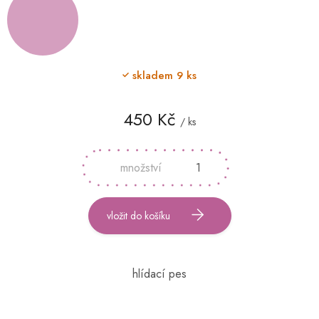
skladem
9 ks
450 Kč
/ ks
Měrná
cena:
vložit do košíku