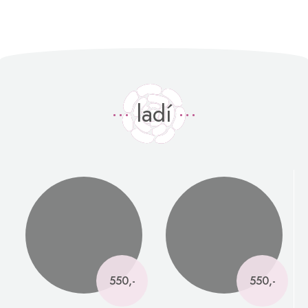
ladí
550,-
550,-