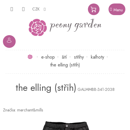
Přejít
na
CZK
NÁKUPNÍ
obsah
KOŠÍK
Domů
e-shop
šití
střihy
kalhoty
the elling (střih)
the elling (střih)
GALMMBB-341-2038
Značka:
merchant&mills