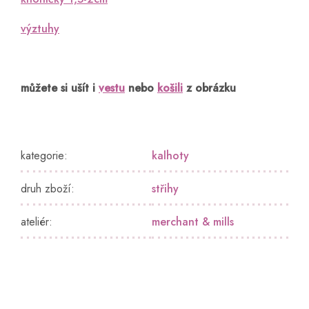
výztuhy
můžete si ušít i
vestu
nebo
košili
z obrázku
kategorie
:
kalhoty
druh zboží
:
střihy
ateliér
:
merchant & mills