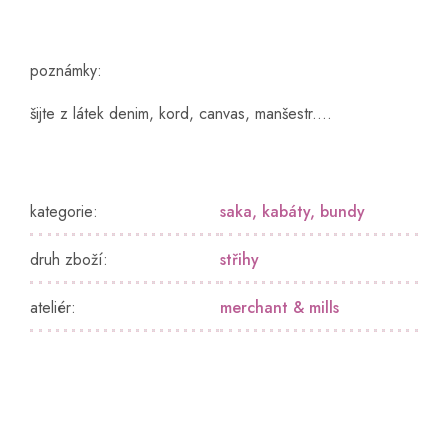
poznámky:
šijte z látek denim, kord, canvas, manšestr....
kategorie
:
saka, kabáty, bundy
druh zboží
:
střihy
ateliér
:
merchant & mills