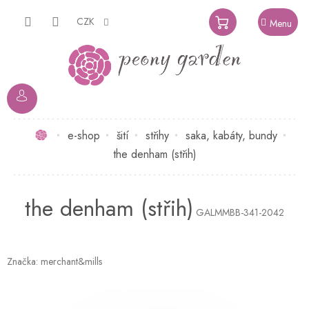
Přejít
na
CZK
NÁKUPNÍ
obsah
KOŠÍK
Domů
e-shop
šití
střihy
saka, kabáty, bundy
the denham (střih)
the denham (střih)
GALMMBB-341-2042
Značka:
merchant&mills