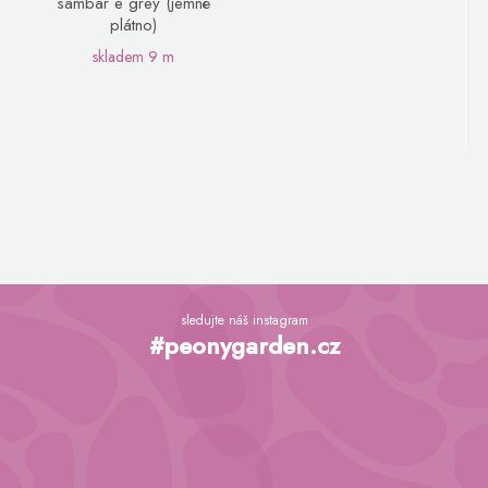
sambar e grey (jemné
plátno)
skladem
9 m
Z
á
sledujte náš instagram
p
#peonygarden.cz
a
t
í