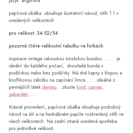
jazyk: angličtina
papírová obálka obsahuje ilustrativní návod, střih 1:1 v
uvedených velikostech
pro velikost: 34-52/54
pozorně čtěte velikostní tabulku ve fotkách
inspirace vintage rakouskou turistickou bundou. ....... je
ideální do každého počasí, dvouřadá bunda s
podšívkou nebo bez podšívky. Má dvě kapsy s klopou a
knoflíkovou záložku na zapínání límce........ideálně z
pevnějších látek
denimu
....zkuste
kord, canvas,
gabardén
.....
Krásné provedení, papírová obálka obsahuje podrobný
návod na šití a na hedvábném papíře rozkreslený střih ve
všech velikostech. Na zadní straně uvedená spotřeba
pro jednotlivé velikosti.