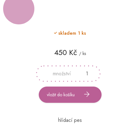
skladem
1 ks
450 Kč
/ ks
Měrná
cena:
vložit do košíku