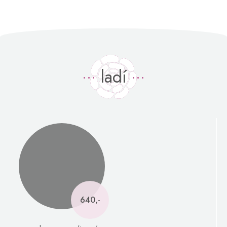
ladí
640,-