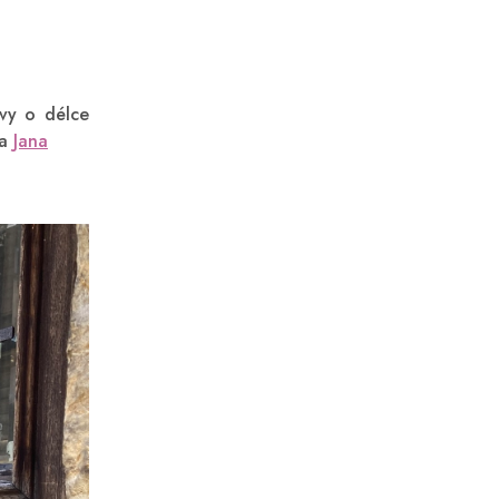
ávy o délce
la
Jana