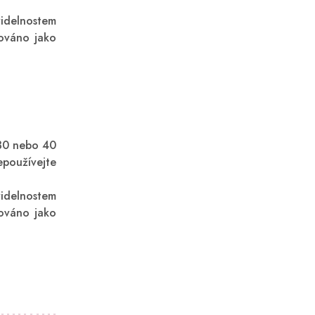
videlnostem
kováno jako
 30 nebo 40
Nepoužívejte
videlnostem
kováno jako