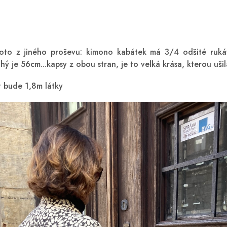
 foto z jiného proševu: kimono kabátek má 3/4 odšité ruk
hý je 56cm...kapsy z obou stran, je to velká krása, kterou uši
 bude 1,8m látky