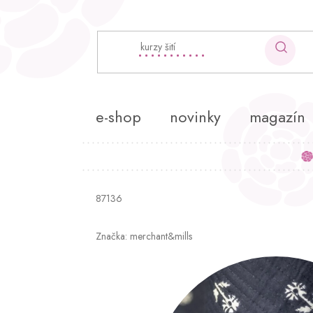
Přejít
na
obsah
e-shop
novinky
magazín
87136
Značka:
merchant&mills