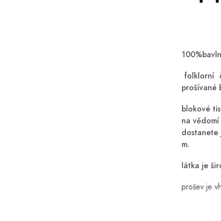
100%bavl
folklorní 
prošívané 
blokové ti
na vědomí 
dostanete 
m.
látka je š
prošev je 