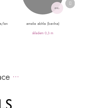
Další
produkt
810,-
a/len
amelie abhla (bavlna)
skladem
0,3 m
ace