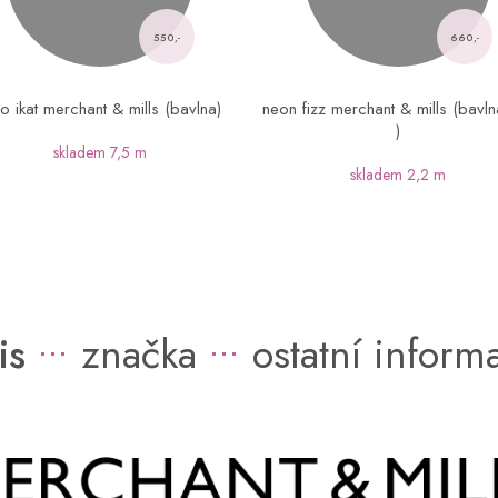
550,-
660,-
o ikat merchant & mills (bavlna)
neon fizz merchant & mills (bavln
)
skladem
7,5 m
skladem
2,2 m
is
značka
ostatní inform