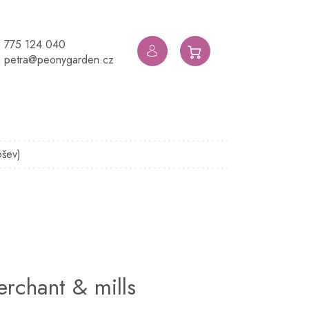
775 124 040
NÁKUPNÍ
petra@peonygarden.cz
KOŠÍK
ošev)
erchant & mills