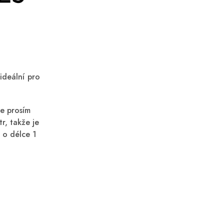
ideální pro
te prosím
r, takže je
 o délce 1