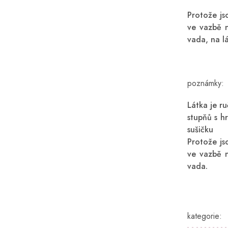
Protože js
ve vazbě n
vada, na lá
poznámky:
Látka je r
stupňů s hr
sušičku
Protože js
ve vazbě n
vada.
kategorie
: