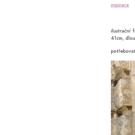
inspirace
ilustrační
41cm, dlou
potřebovat