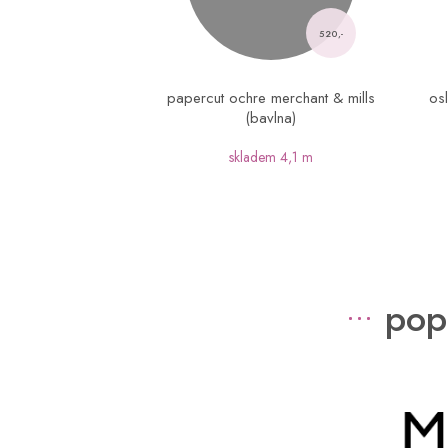
520,-
papercut ochre merchant & mills
osl
(bavlna)
skladem
4,1 m
pop