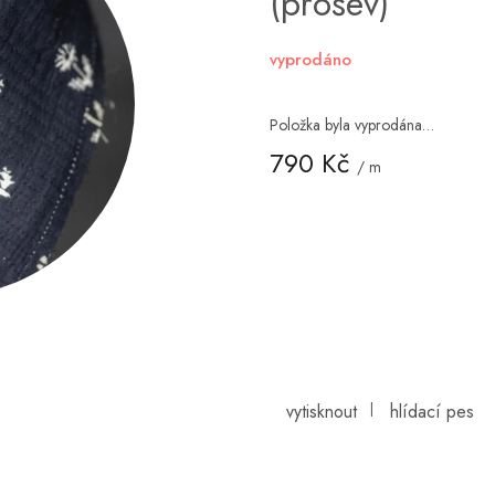
(prošev)
vyprodáno
Položka byla vyprodána…
790 Kč
/ m
Měrná
cena: