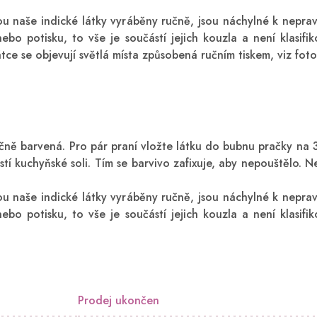
ou naše indické látky vyráběny ručně, jsou náchylné k nepra
ebo potisku, to vše je součástí jejich kouzla a není klasifi
tce se objevují světlá místa způsobená ručním tiskem, viz foto
učně barvená. Pro pár praní vložte látku do bubnu pračky na
stí kuchyňské soli. Tím se barvivo zafixuje, aby nepouštělo. 
ou naše indické látky vyráběny ručně, jsou náchylné k nepra
ebo potisku, to vše je součástí jejich kouzla a není klasifi
Prodej ukončen