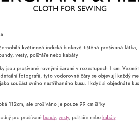
na
černobílá květinová indická blokově tištěná prošívaná látka, 
bundy, vesty, polštáře nebo kabáty
sky jsou prošívané rovnými čarami v rozestupech 1 cm. Vezmě
detailní fotografii, tyto vodorovné čáry se objevují každý met
jako součást svého nastříhaného kusu. I když si objednáte kus
iroká 112cm, ale prošíváno je pouze 99 cm šířky
vhodný pro prošívané
bundy
,
vesty
, polštáře nebo
kabáty
.