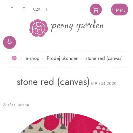
Přejít
na
CZK
NÁKUPNÍ
obsah
KOŠÍK
Domů
e-shop
Prodej ukončen
stone red (canvas)
stone red (canvas)
E19-734-2020
Značka:
echino