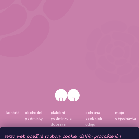
kontakt
obchodní
platební
ochrana
moje
podmínky
podmínky a
osobních
objednávka
doprava
údajů
tento web používá soubory cookie. dalším procházením