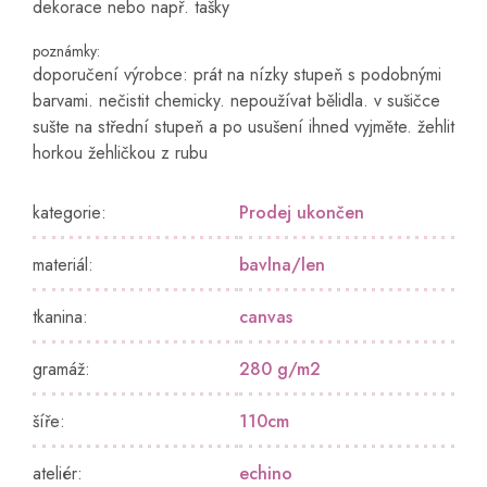
dekorace nebo např. tašky
poznámky:
doporučení výrobce: prát na nízky stupeň s podobnými
barvami. nečistit chemicky. nepoužívat bělidla. v sušičce
sušte na střední stupeň a po usušení ihned vyjměte. žehlit
horkou žehličkou z rubu
kategorie
:
Prodej ukončen
materiál
:
bavlna/len
tkanina
:
canvas
gramáž
:
280 g/m2
šíře
:
110cm
ateliér
:
echino