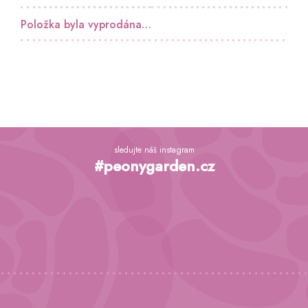
Položka byla vyprodána…
Z
á
sledujte náš instagram
p
#peonygarden.cz
a
t
í