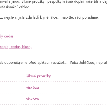
novat s jinou. Šikmé proužky i paspulky krásně doplní vaše šití a da
ofesionální vzhled...
z, nejste si jista zda ladí k jiné látce....napište, rádi poradíme.
dy cedar
maple, cedar, blush,
ek doporučujeme před aplikací vysrážet.....třeba žehličkou, nepra
šikmé proužky
viskóza
viskóza