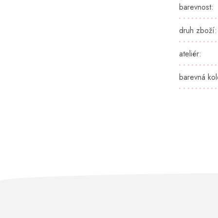
barevnost
:
druh zboží
:
ateliér
:
barevná ko