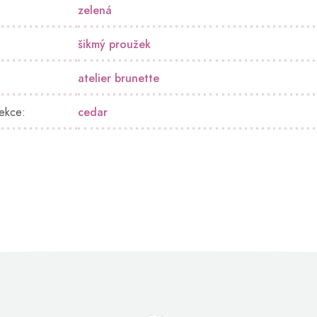
zelená
šikmý proužek
atelier brunette
lekce
:
cedar