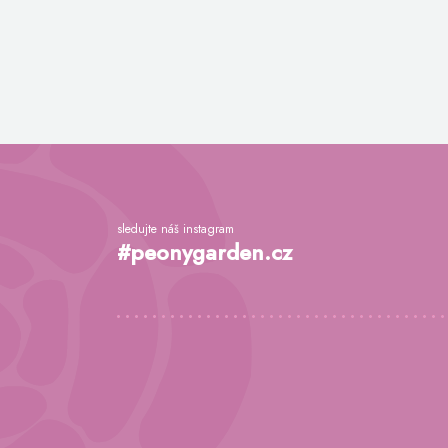
Z
á
p
a
sledujte náš instagram
t
#peonygarden.cz
í