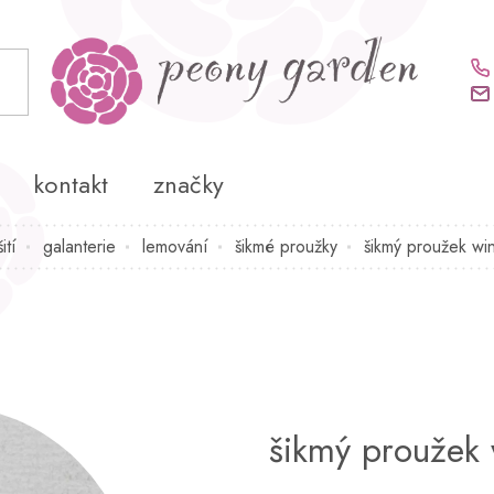
kontakt
značky
šití
galanterie
lemování
šikmé proužky
šikmý proužek wi
šikmý proužek 