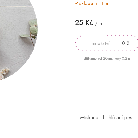
skladem
11 m
25 Kč
/ m
Měrná
cena:
stříháme od 20cm, tedy 0,2m