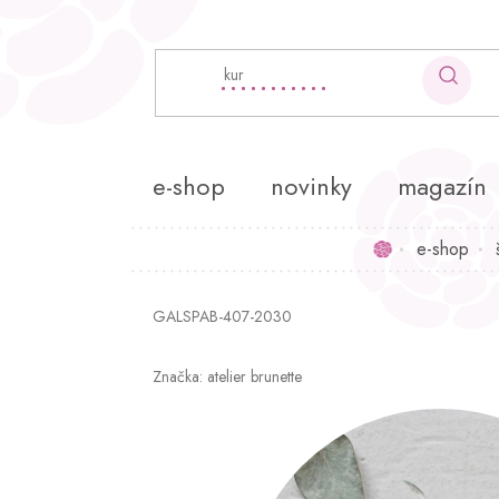
Přejít
na
obsah
e-shop
novinky
magazín
e-shop
Domů
GALSPAB-407-2030
Značka:
atelier brunette