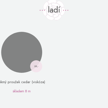
ladí
25,-
šikmý proužek cedar (viskóza)
skladem
8 m