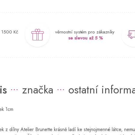
d 1500 Kč
věrnostní systém pro zákazníky
se slevou až 5 %
is
značka
ostatní inform
žek 1cm
ek z dílny Atelier Brunette krásně ladí ke stejnojmenné látce, nemu