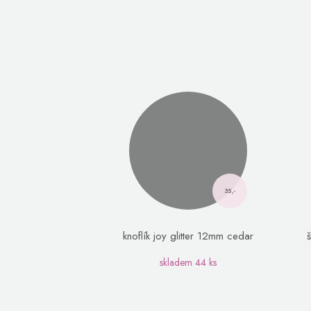
35,-
knoflík joy glitter 12mm cedar
skladem
44 ks