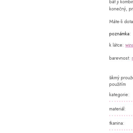
bát ji kombi
konečný, pr
Máte-li dota
poznámka:
k látce:
win
barevnost:
šikmý prouž
použitím
kategorie
:
materiál
:
tkanina
: