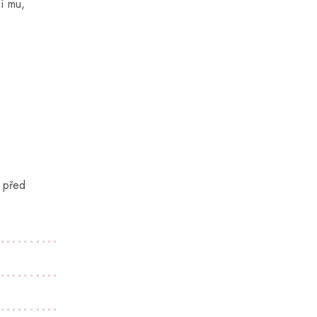
jí mu,
t před