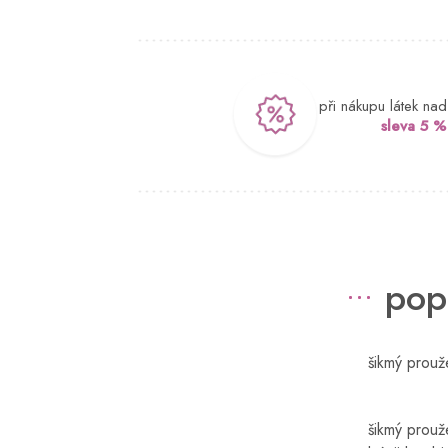
při nákupu látek na
sleva 5 %
pop
šikmý prou
šikmý prouž