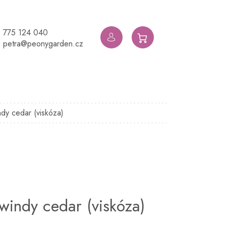
775 124 040
NÁKUPNÍ
petra@peonygarden.cz
KOŠÍK
ndy cedar (viskóza)
windy cedar (viskóza)