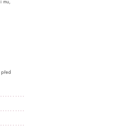
jí mu,
t před