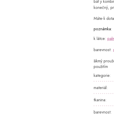
bát ji kombi
konečný, pr
Máte-li dota
poznámka:
k látce:
pal
barevnost:
šikmý prouž
použitím
kategorie
:
materiál
:
tkanina
:
barevnost
: