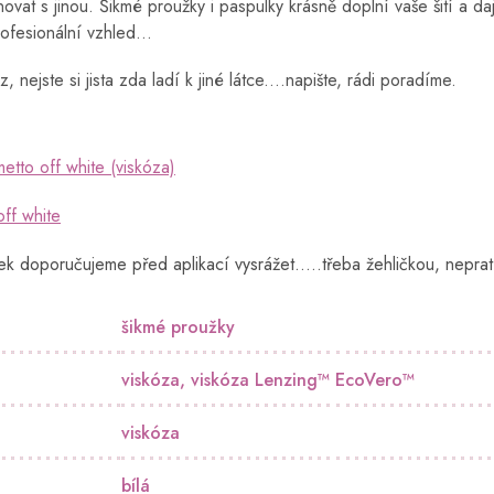
novat s jinou. Šikmé proužky i paspulky krásně doplní vaše šití a da
ofesionální vzhled...
z, nejste si jista zda ladí k jiné látce....napište, rádi poradíme.
metto off white (viskóza)
off white
ek doporučujeme před aplikací vysrážet.....třeba žehličkou, nepra
šikmé proužky
viskóza
,
viskóza Lenzing™️ EcoVero™️
viskóza
bílá