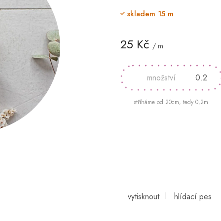
skladem
15 m
25 Kč
/ m
Měrná
cena:
stříháme od 20cm, tedy 0,2m