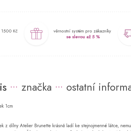
d 1500 Kč
věrnostní systém pro zákazníky
se slevou až 5 %
is
značka
ostatní inform
žek 1cm
ek z dílny Atelier Brunette krásně ladí ke stejnojmenné látce, nemu