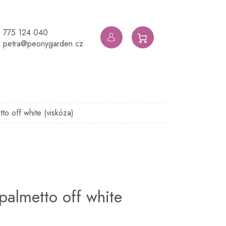
775 124 040
NÁKUPNÍ
petra@peonygarden.cz
KOŠÍK
to off white (viskóza)
palmetto off white