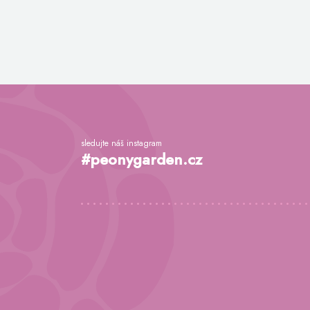
Z
á
p
a
sledujte náš instagram
t
#peonygarden.cz
í