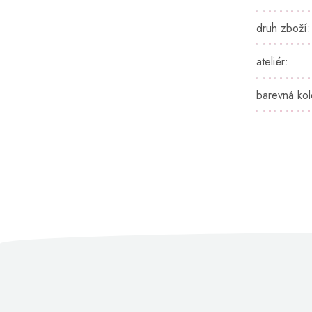
druh zboží
:
ateliér
:
barevná ko