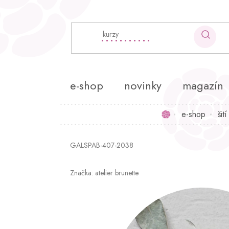
Přejít
na
obsah
e-shop
novinky
magazín
e-shop
šití
Domů
GALSPAB-407-2038
Značka:
atelier brunette