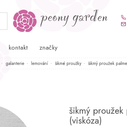
kontakt
značky
galanterie
lemování
šikmé proužky
šikmý proužek palmet
šikmý proužek 
(viskóza)