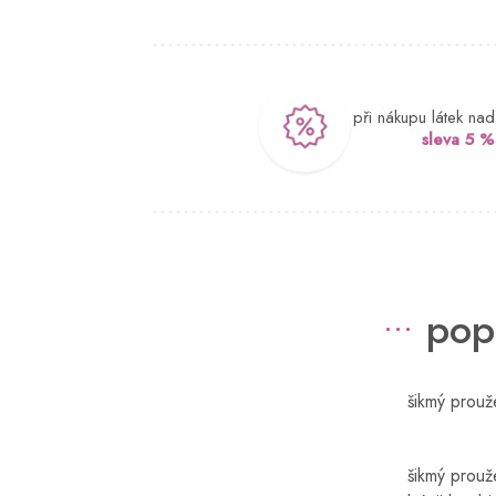
při nákupu látek na
sleva 5 %
pop
šikmý prou
šikmý prouž