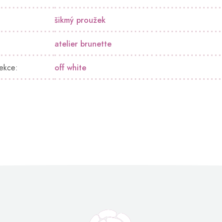
šikmý proužek
atelier brunette
lekce
:
off white