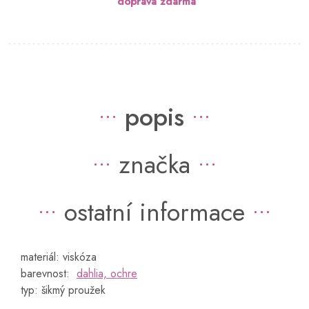
doprava zdarma
popis
značka
ostatní informace
materiál: viskóza
barevnost:
dahlia, ochre
typ: šikmý proužek