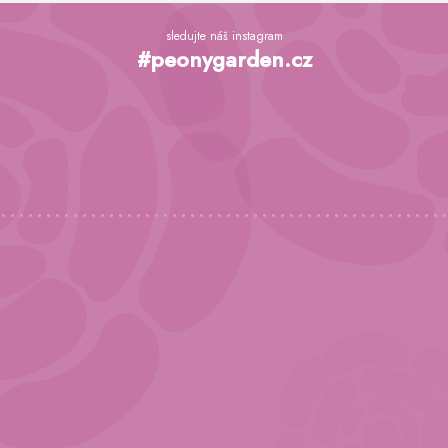
Z
á
sledujte náš instagram
p
#peonygarden.cz
a
t
í