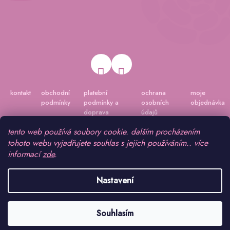
kontakt
obchodní
platební
ochrana
moje
podmínky
podmínky a
osobních
objednávka
doprava
údajů
tento web používá soubory cookie. dalším procházením
tohoto webu vyjadřujete souhlas s jejich používáním.. více
informací
zde
.
Nastavení
Vytvořil Shoptet
|
Připravil Shoptetnamiru.cz
Souhlasím
Copyright 2026
www.peonygarden.cz
. Všechna práva vyhrazena.