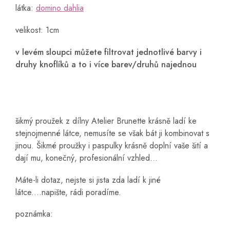
látka:
domino dahlia
velikost: 1cm
v levém sloupci můžete filtrovat jednotlivé barvy i
druhy knoflíků a to i více barev/druhů najednou
šikmý proužek z dílny Atelier Brunette krásně ladí ke
stejnojmenné látce, nemusíte se však bát ji kombinovat s
jinou. Šikmé proužky i paspulky krásně doplní vaše šití a
dají mu, konečný, profesionální vzhled...
Máte-li dotaz, nejste si jista zda ladí k jiné
látce....napište, rádi poradíme.
poznámka: