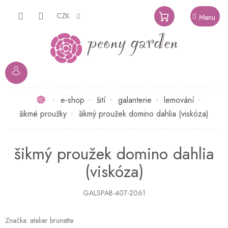
Přejít
na
CZK
NÁKUPNÍ
obsah
KOŠÍK
Domů
e-shop
šití
galanterie
lemování
šikmé proužky
šikmý proužek domino dahlia (viskóza)
šikmý proužek domino dahlia
(viskóza)
GALSPAB-407-2061
Značka:
atelier brunette