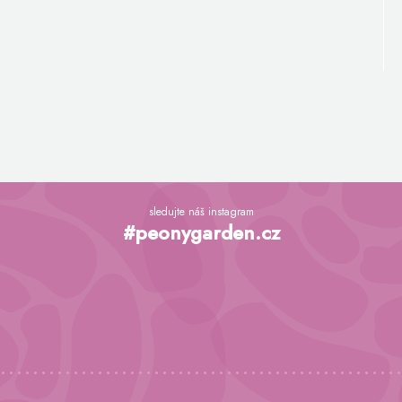
Z
á
sledujte náš instagram
p
#peonygarden.cz
a
t
í