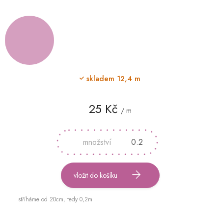
skladem
12,4 m
25 Kč
/ m
Měrná
cena:
vložit do košíku
stříháme od 20cm, tedy 0,2m