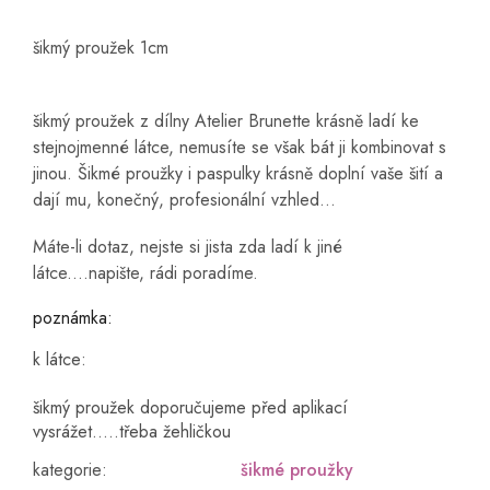
šikmý proužek 1cm
šikmý proužek z dílny Atelier Brunette krásně ladí ke
stejnojmenné látce, nemusíte se však bát ji kombinovat s
jinou. Šikmé proužky i paspulky krásně doplní vaše šití a
dají mu, konečný, profesionální vzhled...
Máte-li dotaz, nejste si jista zda ladí k jiné
látce....napište, rádi poradíme.
poznámka:
k látce:
šikmý proužek doporučujeme před aplikací
vysrážet.....třeba žehličkou
kategorie
:
šikmé proužky