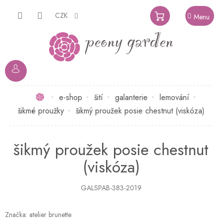
Přejít
na
CZK
NÁKUPNÍ
obsah
KOŠÍK
Domů
e-shop
šití
galanterie
lemování
šikmé proužky
šikmý proužek posie chestnut (viskóza)
šikmý proužek posie chestnut
(viskóza)
GALSPAB-383-2019
Značka:
atelier brunette