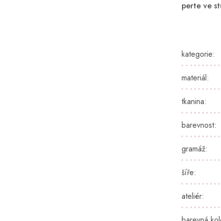
perte ve s
kategorie
:
materiál
:
tkanina
:
barevnost
:
gramáž
:
šíře
:
ateliér
:
barevná ko