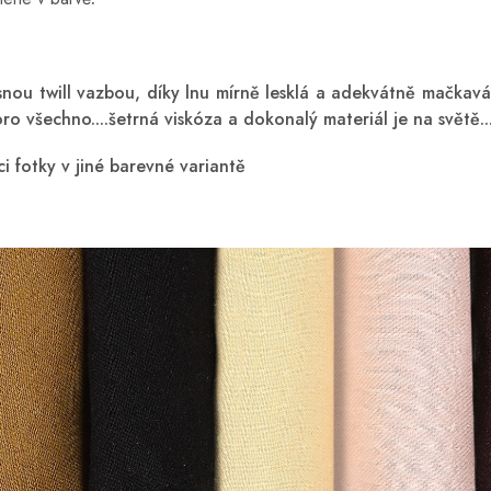
ásnou twill vazbou, díky lnu mírně lesklá a adekvátně mačkavá,
ro všechno....šetrná viskóza a dokonalý materiál je na světě..
ci fotky v jiné barevné variantě