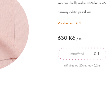
keprová (twill) vazba: 55% len a 4
barevný odstín pastel kiss
skladem
7,3 m
630 Kč
/ m
Měrná
cena:
stříháme od 20cm, tedy 0,2m