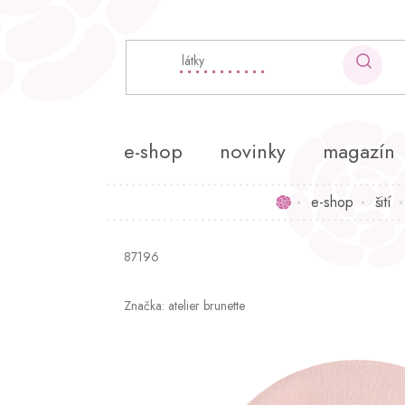
Přejít
na
obsah
e-shop
novinky
magazín
e-shop
šití
Domů
87196
Značka:
atelier brunette