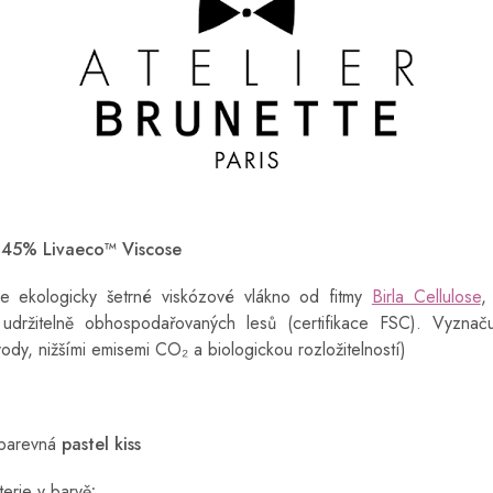
 45% Livaeco™ Viscose
je ekologicky šetrné viskózové vlákno od
fitmy
Birla Cellulose
,
 udržitelně obhospodařovaných lesů (certifikace FSC). Vyznaču
ody, nižšími emisemi CO₂ a biologickou rozložitelností)
obarevná
pastel kiss
terie v barvě
: