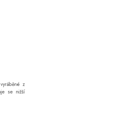
 vyráběné z
je se nižší