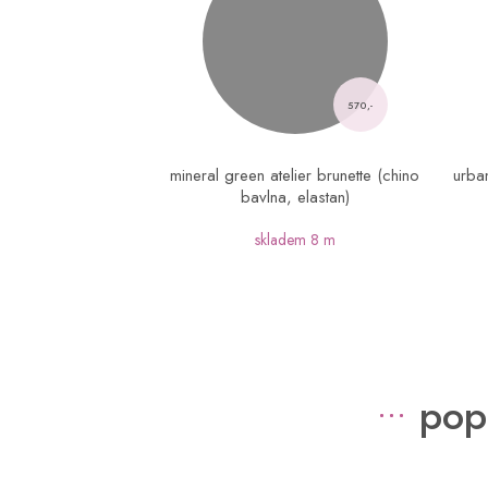
570,-
mineral green atelier brunette (chino
urban
bavlna, elastan)
skladem
8 m
pop