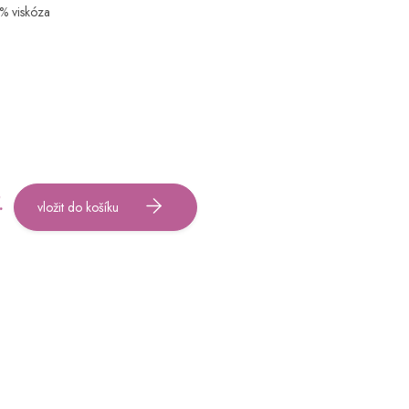
5% viskóza
vložit do košíku