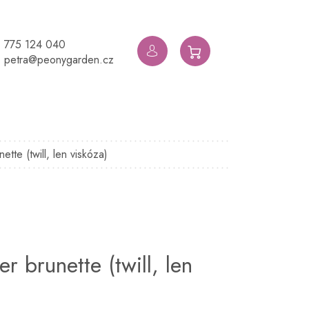
775 124 040
NÁKUPNÍ
petra@peonygarden.cz
KOŠÍK
nette (twill, len viskóza)
ier brunette (twill, len