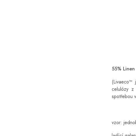
55% Linen
(Livaeco™ 
celulózy z
spotřebou v
vzor: jedn
ladící galan