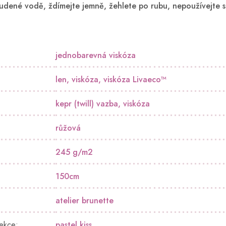
tudené vodě, ždímejte jemně, žehlete po rubu, nepoužívejte s
jednobarevná viskóza
len
,
viskóza
,
viskóza Livaeco™
kepr (twill) vazba
,
viskóza
růžová
245 g/m2
150cm
atelier brunette
lekce
:
pastel kiss