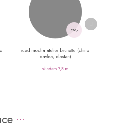
Další
produkt
570,-
no
iced mocha atelier brunette (chino
bavlna, elastan)
skladem
7,8 m
ace