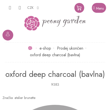
Přejít
na
CZK
NÁKUPNÍ
obsah
KOŠÍK
Domů
e-shop
Prodej ukončen
oxford deep charcoal (bavlna)
oxford deep charcoal (bavlna)
9383
Značka:
atelier brunette