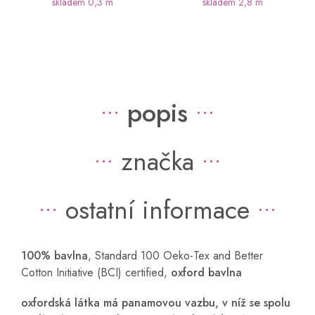
skladem
0,3 m
skladem
2,8 m
popis
značka
ostatní informace
100% bavlna
, Standard 100 Oeko-Tex and Better
Cotton Initiative (BCI) certified,
oxford bavlna
oxfordská látka má panamovou vazbu, v n
íž se spolu