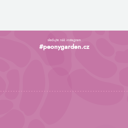
Z
á
sledujte náš instagram
p
#peonygarden.cz
a
t
í