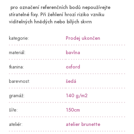
pro označení referenčních bodů nepoužívejte
stíratelné fixy. Při žehlení hrozí riziko vzniku
viditelných hnědých nebo bílých skvrn
kategorie
:
Prodej ukončen
materiál
:
bavlna
tkanina
:
oxford
barevnost
:
šedá
gramáž
:
140 g/m2
šíře
:
150cm
ateliér
:
atelier brunette