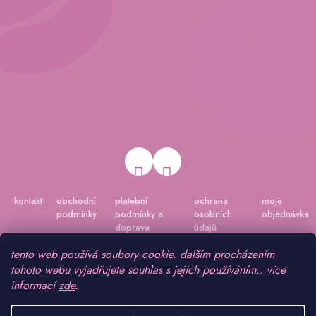
kontakt
obchodní
platební
ochrana
moje
podmínky
podmínky a
osobních
objednávka
doprava
údajů
tento web používá soubory cookie. dalším procházením
tohoto webu vyjadřujete souhlas s jejich používáním.. více
informací
zde
.