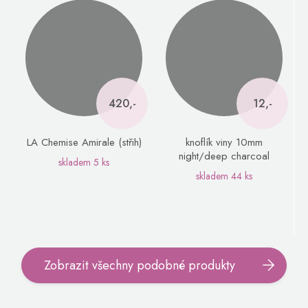
420,-
12,-
LA Chemise Amirale (střih)
knoflík viny 10mm
night/deep charcoal
skladem
5 ks
skladem
44 ks
Zobrazit všechny podobné produkty