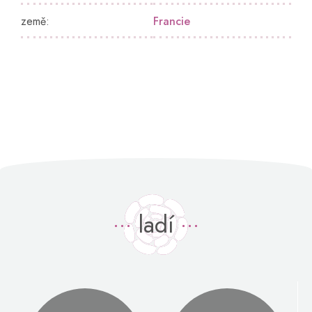
země
:
Francie
ladí