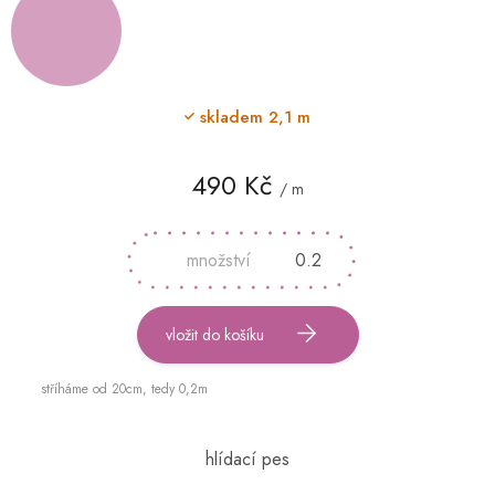
skladem
2,1 m
490 Kč
/ m
Měrná
cena:
vložit do košíku
stříháme od 20cm, tedy 0,2m