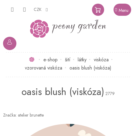
Přejít
na
CZK
NÁKUPNÍ
obsah
KOŠÍK
Domů
e-shop
šití
látky
viskóza
vzorovaná viskóza
oasis blush (viskóza)
oasis blush (viskóza)
2779
Značka:
atelier brunette