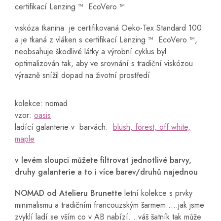
certifikací Lenzing ™ ️ EcoVero ™
viskóza tkanina je certifikovaná Oeko-Tex Standard 100
a je tkaná z vláken s certifikací Lenzing ™ ️ EcoVero ™,
neobsahuje škodlivé látky a výrobní cyklus byl
optimalizován tak, aby ve srovnání s tradiční viskózou
výrazně snížil dopad na životní prostředí
kolekce: nomad
vzor:
oasis
ladící galanterie v barvách:
blush, forest, off white,
maple
v levém sloupci můžete filtrovat jednotlivé barvy,
druhy galanterie a to i více barev/druhů najednou
NOMAD od Atelieru Brunette
letní kolekce s prvky
minimalismu a tradičním francouzským šarmem.....jak jsme
zvyklí ladí se vším co v AB nabízí....váš šatník tak může