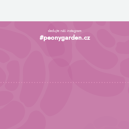
Z
á
sledujte náš instagram
p
#peonygarden.cz
a
t
í