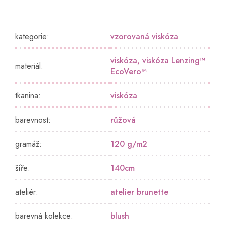
kategorie
:
vzorovaná viskóza
viskóza
,
viskóza Lenzing™️
materiál
:
EcoVero™️
tkanina
:
viskóza
barevnost
:
růžová
gramáž
:
120 g/m2
šíře
:
140cm
ateliér
:
atelier brunette
barevná kolekce
:
blush