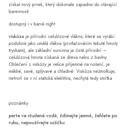
získat nový prvek, který dokonale zapadne do stávající
barevnosti
dostupný i v barvě night
viskóza
je přírodní celulózové vlákno, které se vyrábí
podobně jako umělá vlákna (protlačováním tekuté hmoty
tryskami), ale základní surovina je čistě přírodní –
celulózová hmota získaná ze dřeva nebo z bavlny.
Oblečení z viskózy je velice příjemné na nošení, je
měkké, savé, splývavé a chladivé. Viskóza nežmolkuje,
netvoří se v ní statická elektřina, nechytá tedy smítka
poznámky:
perte ve studené vodě, ždímejte jemně, žehlete po
rubu, nepoužívejte sušičku