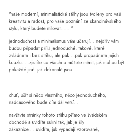
"naše moderní, minimalistické střihy jsou tvořeny pro vaši
kreativitu a radost, pro vaše poznání ze skandinávského
stylu, který budete milovat......."
jednoduchost a minimalismus vám učarují....nejdřív vám
budou připadat příliš jednoduché, takové, které
zvládnete i bez střihu, ale pak....pak propadnete jejich
kouzlu.....zjistíte co všechno můžete měnit, jak mohou být
pokaždé jiné, jak dokonalé jsou.....
chuť, ušít si něco vlastního, něco jednoduchého,
nadčasového bude čím dál větší...
navštivte stránky tohoto střihu přímo ve švédském
obchodě a uvidíte sukni tak, jak je šily
zákaznice.....uvidíte, jak vypadají vzorované,