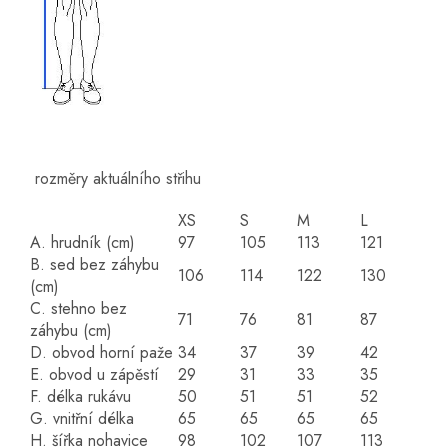
rozměry aktuálního střihu
XS
S
M
L
A. hrudník (cm)
97
105
113
121
B. sed bez záhybu
106
114
122
130
(cm)
C. stehno bez
71
76
81
87
záhybu (cm)
D. obvod horní paže
34
37
39
42
E. obvod u zápěstí
29
31
33
35
F. délka rukávu
50
51
51
52
G. vnitřní délka
65
65
65
65
H. šířka nohavice
98
102
107
113