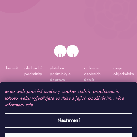
kontakt
obchodní
platební
ochrana
moje
podmínky
podmínky a
osobních
objednávka
doprava
údajů
tento web používá soubory cookie. dalším procházením
tohoto webu vyjadřujete souhlas s jejich používáním.. více
informací
zde
.
Nastavení
Vytvořil Shoptet
|
Připravil Shoptetnamiru.cz