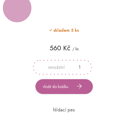
skladem
5 ks
560 Kč
/ ks
Měrná
cena:
vložit do košíku