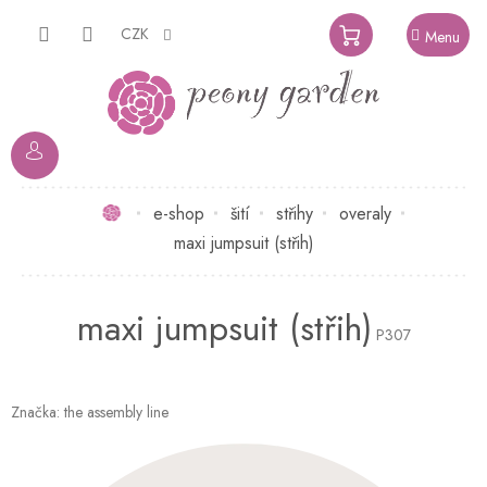
Přejít
na
CZK
NÁKUPNÍ
obsah
KOŠÍK
Domů
e-shop
šití
střihy
overaly
maxi jumpsuit (střih)
maxi jumpsuit (střih)
P307
Značka:
the assembly line