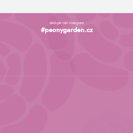
Z
á
sledujte náš instagram
p
#peonygarden.cz
a
t
í