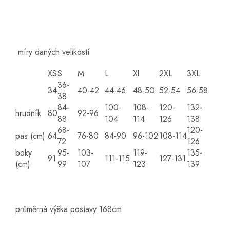
míry daných velikostí
XS
S
M
L
Xl
2XL
3XL
36-
34
40-42
44-46
48-50
52-54
56-58
38
84-
100-
108-
120-
132-
hrudník
80
92-96
88
104
114
126
138
68-
120-
pas (cm)
64
76-80
84-90
96-102
108-114
72
126
boky
95-
103-
119-
135-
91
111-115
127-131
(cm)
99
107
123
139
průměrná výška postavy 168cm