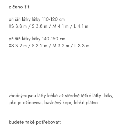
z čeho šít:
při šíři látky látky 110-120 cm
XS 3.8 m / S 3.8 m / M 4.1 m / L 4.1 m
při šíři látky látky 140-150 cm
XS 3.2 m / S 3.2 m / M 3.2 m / L 3.3 m
vhodnými jsou látky lehké až středně těžké látky látky,
jako je džínovina, bavlněný kepr, lehké plátno.
budete také potřebovat: