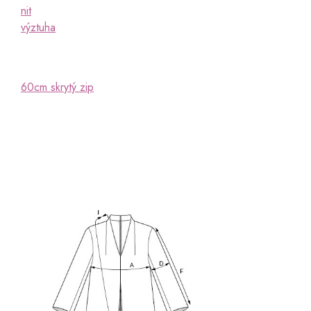
nit
výztuha
60cm skrytý zip