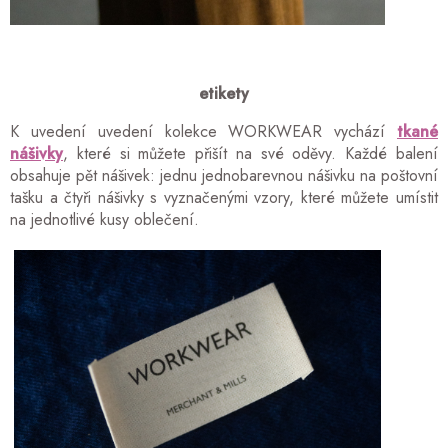
etikety
K uvedení uvedení kolekce WORKWEAR vychází
tkané
nášivky
, které si můžete přišít na své oděvy. Každé balení
obsahuje pět nášivek: jednu jednobarevnou nášivku na poštovní
tašku a čtyři nášivky s vyznačenými vzory, které můžete umístit
na jednotlivé kusy oblečení.