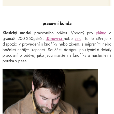
pracovní bunda
Klasický model
pracovního oděvu. Vhodný pro
plátno
o
gramáži 200-350g/m2,
džínovinu
nebo
vlnu
. Tento střih je k
dispozici v provedení s knoflíky nebo zipem, s náprsními nebo
bočními našitými kapsami. Součástí designu jsou typické detaily
pracovního oděvu, jako jsou manžety s knoflíky a nastavitelná
poutka v pase.