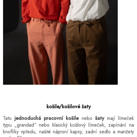
košile/košilové šaty
Tato
jednoduchá pracovní košile
nebo
šaty
mají límeček
typu „grandad“ nebo klasický košilový límeček, zapínání na
knoflíky vpředu, našité náprsní kapsy, zadní sedlo a manžety