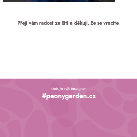
Přeji vám radost ze šití a děkuji, že se vracíte.
Z
á
sledujte náš instagram
p
#peonygarden.cz
a
t
í