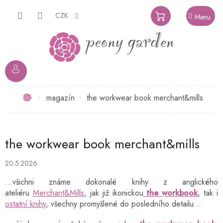
Přejít
na
CZK
NÁKUPNÍ
obsah
KOŠÍK
Domů
magazín
the workwear book merchant&mills
the workwear book merchant&mills
20.5.2026
...všichni známe dokonalé knihy z anglického
ateliéru
Merchant&Mills
, jak již ikonickou
the workbook
, tak i
ostatní knihy
, všechny promyšlené do posledního detailu...