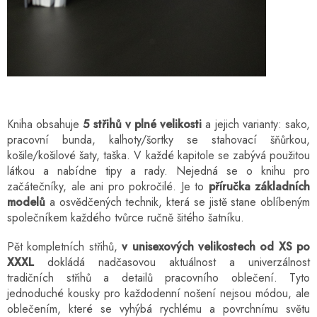
Kniha obsahuje
5 střihů
v plné velikosti
a jejich varianty: sako,
pracovní bunda, kalhoty/šortky se stahovací šňůrkou,
košile/košilové šaty, taška. V každé kapitole se zabývá použitou
látkou a nabídne tipy a rady. Nejedná se o knihu pro
začátečníky, ale ani pro pokročilé. Je to
příručka základních
modelů
a osvědčených technik, která se jistě stane oblíbeným
společníkem každého tvůrce ručně šitého šatníku.
Pět kompletních střihů,
v unisexových velikostech od XS po
XXXL
dokládá nadčasovou aktuálnost a univerzálnost
tradičních střihů a detailů pracovního oblečení. Tyto
jednoduché kousky pro každodenní nošení nejsou módou, ale
oblečením, které se vyhýbá rychlému a povrchnímu světu