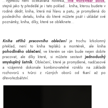
...výjimkou není očekávaná novinka,
the workwear book
,
stejně jako ty předešlé je i tato poklad...
kniha, kterou budete v
rodině dědit, kniha, která má hlavu a patu, je promyšlená do
posledního detailu, kniha do které můžete psát i ukládat své
poznámky, kniha, díky, které se obléknete...
Kniha střihů pracovního oblečení
je trochu krkolomný
překlad, není to kniha tepláků a montérek, ale kniha
pohodlného oblečení
, ve kterém se vám bude nejen dobře
pracovat, ale díky které, si můžete sestavit
jednoduchý
smysluplný šatník
. Oblečení, které je promyšlené, nadčasové
a vzájemně dokonale kombinovatelné vzniklo na základě
rozhovorů s tvůrci z různých oborů od tkaní až po
dřevořezbářství.