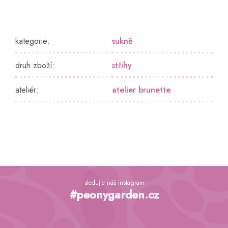
kategorie
:
sukně
druh zboží
:
střihy
ateliér
:
atelier brunette
Z
á
sledujte náš instagram
p
#peonygarden.cz
a
t
í