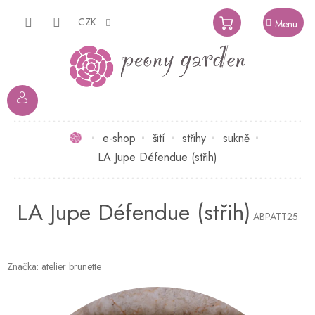
Přejít
na
CZK
NÁKUPNÍ
obsah
KOŠÍK
Domů
e-shop
šití
střihy
sukně
LA Jupe Défendue (střih)
LA Jupe Défendue (střih)
ABPATT25
Značka:
atelier brunette