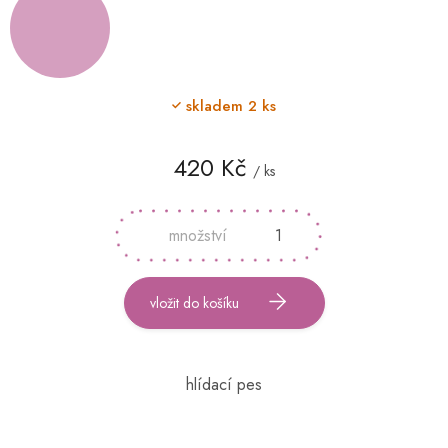
skladem
2 ks
420 Kč
/ ks
Měrná
cena:
vložit do košíku