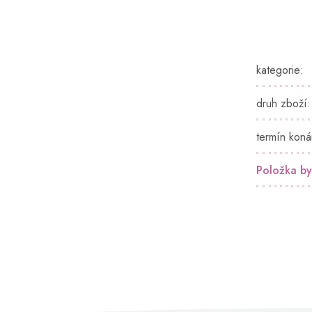
kategorie
:
druh zboží
:
termín koná
Položka b