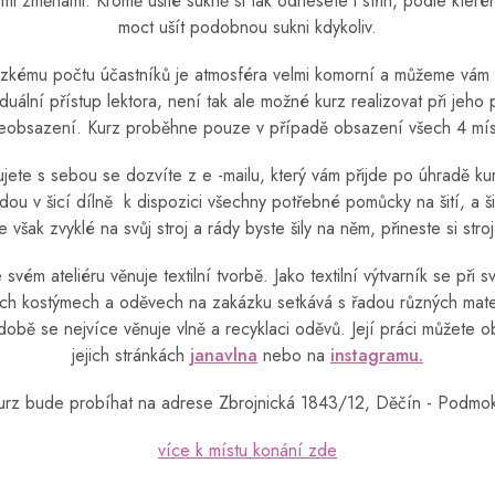
mi změnami. Kromě ušité sukně si tak odnesete i střih, podle které
moct ušít podobnou sukni kdykoliv.
ízkému počtu účastníků je atmosféra velmi komorní a můžeme vám 
iduální přístup lektora, není tak ale možné kurz realizovat při jeho
eobsazení. Kurz proběhne pouze v případě obsazení všech 4 mís
jete s sebou se dozvíte z e -mailu, který vám přijde po úhradě k
dou v šicí dílně k dispozici všechny potřebné pomůcky na šití, a šic
e však zvyklé na svůj stroj a rády byste šily na něm, přineste si stro
 svém ateliéru věnuje textilní tvorbě. Jako textilní výtvarník se při s
ích kostýmech a oděvech na zakázku setkává s řadou různých materi
obě se nejvíce věnuje vlně a recyklaci oděvů. J
ejí práci můžete o
jejich stránkách
janavlna
nebo na
instagramu.
rz bude probíhat na adrese Zbrojnická 1843/12, Děčín - Podmok
více k místu konání zde