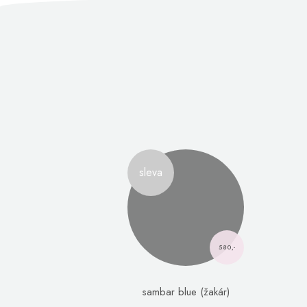
sleva
580,-
sambar blue (žakár)