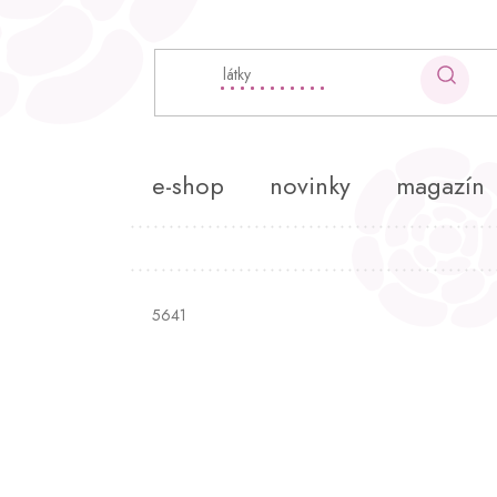
Přejít
na
obsah
e-shop
novinky
magazín
5641