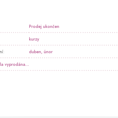
Prodej ukončen
kurzy
ní
:
duben, únor
yla vyprodána…