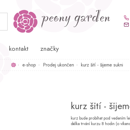
kontakt
značky
e-shop
Prodej ukončen
kurz šití - šijeme sukni
Domů
kurz šití - šije
kurz bude probíhat pod vedením lek
délka trvání kurzu 8 hodin (o víken