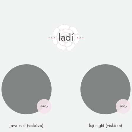
ladí
490,-
400,-
java rust (viskóza)
fuji night (viskóza)