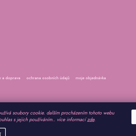
y a doprava
ochrana osobních údajů
moje objednávka
užívá soubory cookie. dalším procházením tohoto webu
ouhlas s jejich používáním.. více informací
zde
.
vyhrazena.
í