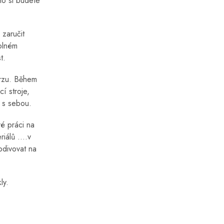
ho si budete
zaručit
 plném
t.
urzu. Během
í stroje,
j s sebou.
vé práci na
álů ....v
bdivovat na
ly.