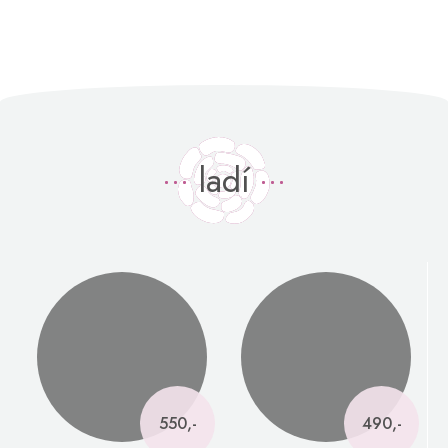
ladí
550,-
490,-