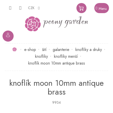
Přejít
na
CZK
NÁKUPNÍ
obsah
KOŠÍK
Domů
e-shop
šití
galanterie
knoflíky a druky
knoflíky
knoflíky menší
knoflík moon 10mm antique brass
knoflík moon 10mm antique
brass
9934