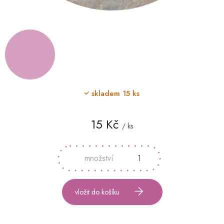
skladem
15 ks
15 Kč
/ ks
Měrná
cena:
vložit do košíku