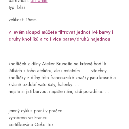
barevnost:
off white
typ: bliss
velikost: 15mm
v levém sloupci můžete filtrovat jednotlivé barvy i
druhy knoflíků a to i více barev/druhů najednou
knoflíček z dílny Atelier Brunette se krásně hodí k
látkách z toho ateliéru, ale i ostatním....... všechny
knoflíčky z dílny této francouzské značky jsou krásné a
krásně ozdobí vaše šaty, halenky.....
nejste si jisti barvou, napište nám, rádi poradíme.....
jemný cyklus praní v pračce
vyrobeno ve Francii
certifikováno Oeko Tex