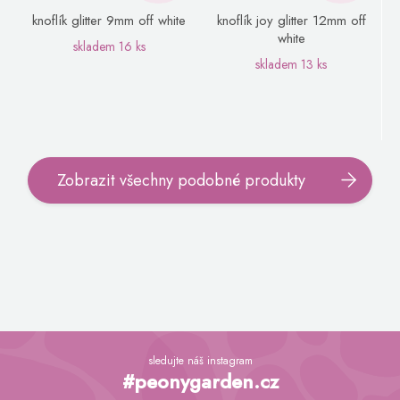
knoflík glitter 9mm off white
knoflík joy glitter 12mm off
white
skladem
16 ks
skladem
13 ks
Zobrazit všechny podobné produkty
Z
á
sledujte náš instagram
p
#peonygarden.cz
a