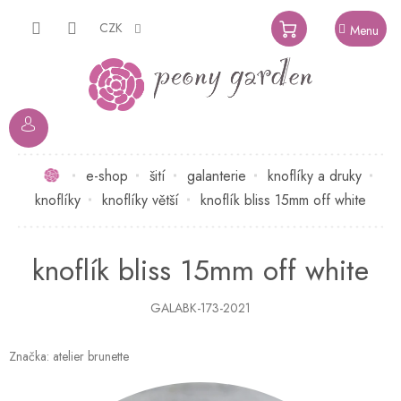
Přejít
na
CZK
NÁKUPNÍ
obsah
KOŠÍK
Domů
e-shop
šití
galanterie
knoflíky a druky
knoflíky
knoflíky větší
knoflík bliss 15mm off white
knoflík bliss 15mm off white
GALABK-173-2021
Značka:
atelier brunette