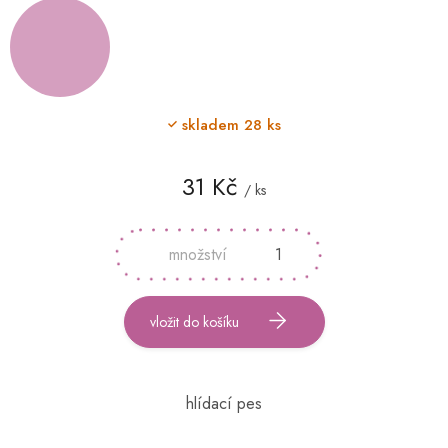
skladem
28 ks
31 Kč
/ ks
Měrná
cena:
vložit do košíku