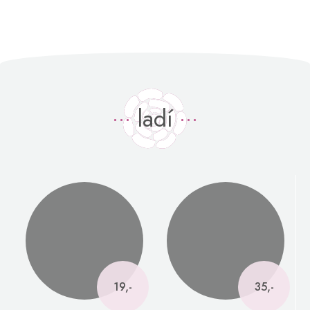
ladí
19,-
35,-