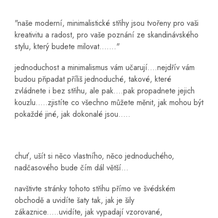
"naše moderní, minimalistické střihy jsou tvořeny pro vaši
kreativitu a radost, pro vaše poznání ze skandinávského
stylu, který budete milovat......."
jednoduchost a minimalismus vám učarují....nejdřív vám
budou připadat příliš jednoduché, takové, které
zvládnete i bez střihu, ale pak....pak propadnete jejich
kouzlu.....zjistíte co všechno můžete měnit, jak mohou být
pokaždé jiné, jak dokonalé jsou.....
chuť, ušít si něco vlastního, něco jednoduchého,
nadčasového bude čím dál větší...
navštivte stránky tohoto střihu přímo ve švédském
obchodě a uvidíte šaty tak, jak je šily
zákaznice.....uvidíte, jak vypadají vzorované,