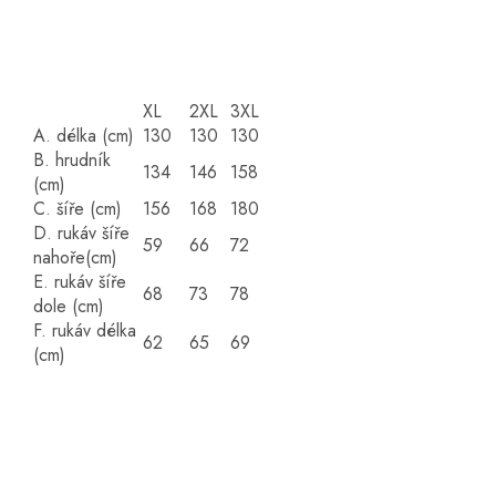
XL
2XL
3XL
A. délka (cm)
130
130
130
B. hrudník
134
146
158
(cm)
C. šíře (cm)
156
168
180
D. rukáv šíře
59
66
72
nahoře(cm)
E. rukáv šíře
68
73
78
dole (cm)
F. rukáv délka
62
65
69
(cm)