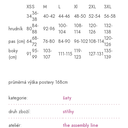
XS
S
M
L
Xl
2XL
3XL
36-
34
40-42
44-46
48-50
52-54
56-58
38
84-
100-
108-
120-
132-
hrudník
80
92-96
88
104
114
126
138
68-
120-
pas (cm)
64
76-80
84-90
96-102
108-114
72
126
boky
95-
103-
119-
135-
91
111-115
127-131
(cm)
99
107
123
139
průměrná výška postavy 168cm
kategorie
:
šaty
druh zboží
:
střihy
ateliér
:
the assembly line