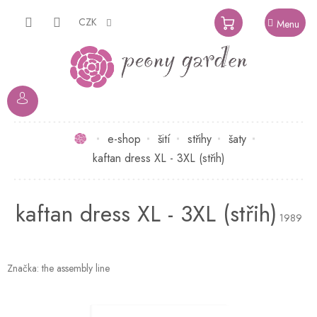
Přejít
na
CZK
NÁKUPNÍ
obsah
KOŠÍK
Domů
e-shop
šití
střihy
šaty
kaftan dress XL - 3XL (střih)
kaftan dress XL - 3XL (střih)
1989
Značka:
the assembly line