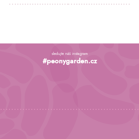
Z
á
sledujte náš instagram
p
#peonygarden.cz
a
t
í