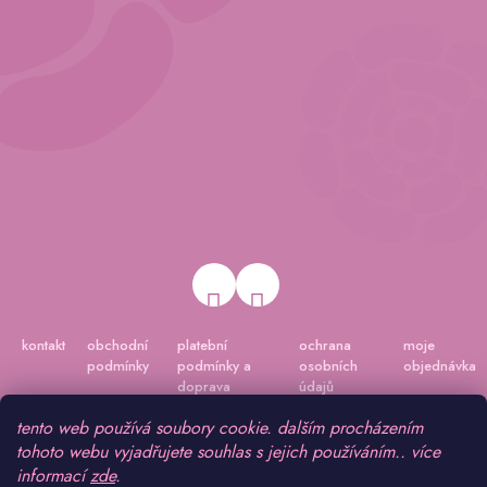
kontakt
obchodní
platební
ochrana
moje
podmínky
podmínky a
osobních
objednávka
doprava
údajů
tento web používá soubory cookie. dalším procházením
tohoto webu vyjadřujete souhlas s jejich používáním.. více
informací
zde
.