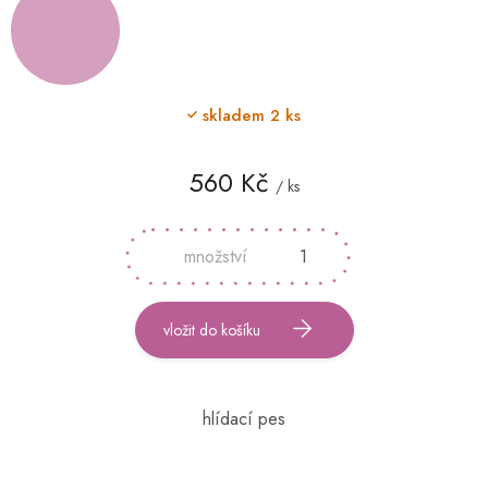
skladem
2 ks
560 Kč
/ ks
Měrná
cena:
vložit do košíku