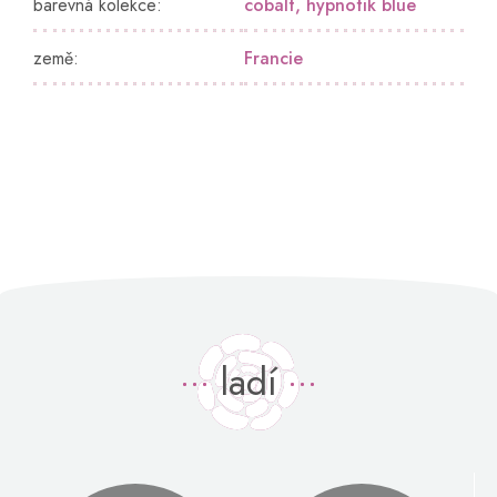
barevná kolekce
:
cobalt
,
hypnotik blue
země
:
Francie
ladí