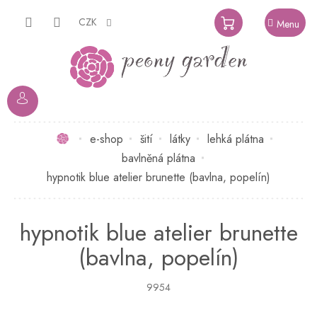
Přejít
na
CZK
NÁKUPNÍ
obsah
KOŠÍK
Domů
e-shop
šití
látky
lehká plátna
bavlněná plátna
hypnotik blue atelier brunette (bavlna, popelín)
hypnotik blue atelier brunette
(bavlna, popelín)
9954