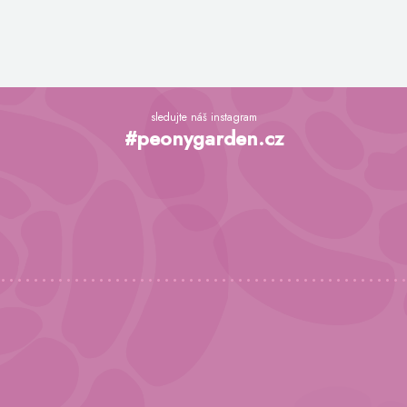
Z
á
sledujte náš instagram
p
#peonygarden.cz
a
t
í