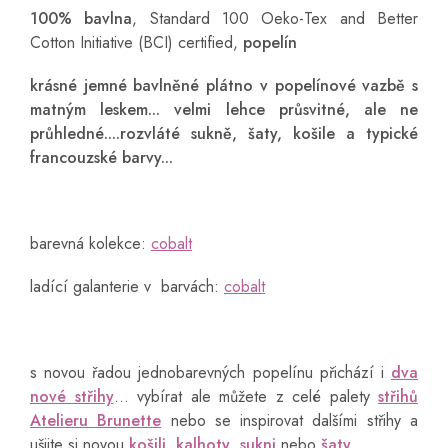
100% bavlna
, Standard 100 Oeko-Tex and Better
Cotton Initiative (BCI) certified,
popelín
krásné jemné bavlněné plátno v popelínové vazbě s
matným leskem...
velmi lehce průsvitné, ale ne
průhledné....rozvláté sukně, šaty, košile a typické
francouzské barvy...
barevná kolekce:
cobalt
ladící galanterie v barvách:
cobalt
s novou řadou jednobarevných popelínu přichází i
dva
nové střihy
... vybírat ale můžete z celé palety
střihů
Atelieru Brunette
nebo se inspirovat dalšími střihy a
ušijte si novou
košili
,
kalhoty
,
sukni
nebo
šaty