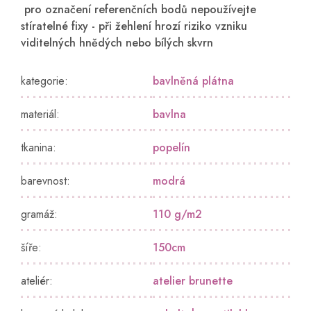
pro označení referenčních bodů nepoužívejte
stíratelné fixy - při žehlení hrozí riziko vzniku
viditelných hnědých nebo bílých skvrn
kategorie
:
bavlněná plátna
materiál
:
bavlna
tkanina
:
popelín
barevnost
:
modrá
gramáž
:
110 g/m2
šíře
:
150cm
ateliér
:
atelier brunette